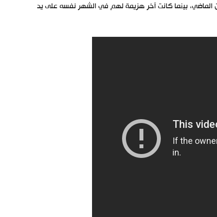
أت بانتصار على يونيون برلين (2-1) في أبريل/نيسان الماضي، بينما كانت آخر هزيمة لهم في الشهر نفسه على يد