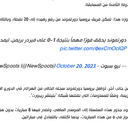
ولة الثامنة من المسابقة.
 هذا، تمكن فريق بروسيا دورتموند من رفع رصيده إلى 20 نقطة، وبالتالي تصدر جدول الترتيب مؤقتًا حتى نهاية مباريات الجولة.
دورتموند يحقق فوزًا مهماً بنتيجة 1-0 على فيردر بريمن، ليمدد سجله الخالي من الهزائم إلى 16 مباراة
pic.twitter.com/0exCmOcIQP
— نيو سبوت – NewSpoots (@NewSpoots)
October 20, 2023
مة، وفقًا للمعلومات التي نقلتها شبكة “بليتشر ريبورت”.
تعود جذور هذه السلسلة إلى 
ذه المباريات، بينما اكتفى بالتعادل في مباراتين.