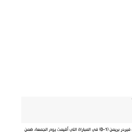
حقق بروسيا دورتموند انتصارًا جديدًا في الدوري الألماني اليوم، حين تغلب على فيردر بريمن (1-0) في المباراة التي أُقيمت يوم الجمعة، ضمن