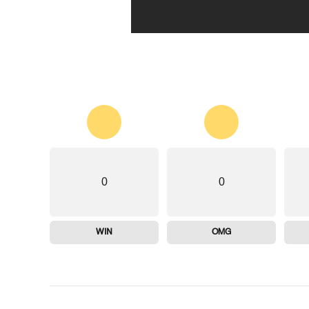
0
0
WIN
OMG