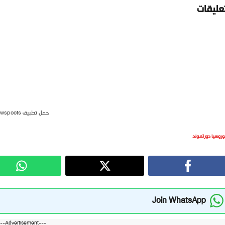
تعليقات
حمل تطبيق newspoots
وروسيا دورتموند
Join WhatsApp
---Advertisement---