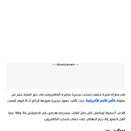
---Advertisement---
في مباراة مثيرة جمعت منتخب نيجيريا بنظيره الكاميروني في دور الستة عشر من
بطولة
كأس الأمم الأفريقية
، حيث تألقت نسور نيجيريا بفوزها الرائع 2-0 اليوم السبت.
اللاعب أديمولا لوكمان كان بطل اللقاء بتسجيله هدفين في الدقيقتين 36 و90، مما
أهل النسور إلى ربع النهائي على حساب منتخب الكاميرون.