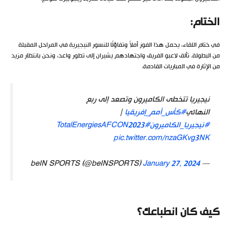
الختام:
في ختام اللقاء، يحمل هذا الفوز أملاً وتفاؤلًا للنسور النيجيرية في المراحل المقبلة
من البطولة. تألق لاعبو الفريق واجتهادهم يشيران إلى تطور واعد، ونحن بانتظار مزيد
من الإثارة في المباريات القادمة.
نيجيريا تتخطى الكاميرون وتصعد إلى ربع
النهائي
#كأس_أمم_إفريقيا
|
#نيجيريا_الكاميرون
#TotalEnergiesAFCON2023
pic.twitter.com/nzaGKvg3NK
January 27, 2024
— beIN SPORTS (@beINSPORTS)
كيف كان انطباعك؟