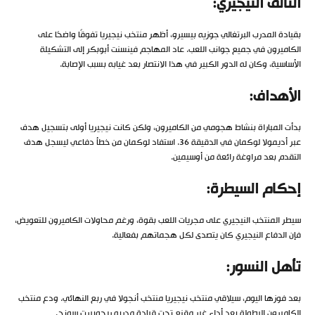
التألق النيجيري:
بقيادة المدرب البرتغالي جوزيه بيسيرو، أظهر منتخب نيجيريا تفوقًا واضحًا على
الكاميرون في جميع جوانب اللعب. عاد المهاجم فينسنت أبوبكر إلى التشكيلة
الأساسية، وكان له الدور الكبير في هذا الانتصار بعد غيابه بسبب الإصابة.
الأهداف:
بدأت المباراة بنشاط هجومي من الكاميرون، ولكن كانت نيجيريا أولى بتسجيل هدف
عبر أديمولا لوكمان في الدقيقة 36. استفاد لوكمان من خطأ دفاعي ليسجل هدف
التقدم بعد مراوغة رائعة من أوسيمين.
إحكام السيطرة:
سيطر المنتخب النيجيري على مجريات اللعب بقوة، ورغم محاولات الكاميرون للتعويض،
فإن الدفاع النيجيري كان يتصدى لكل هجماتهم بفعالية.
تأهل النسور:
بعد فوزها اليوم، سيلاقي منتخب نيجيريا منتخب أنجولا في ربع النهائي. ودع منتخب
الكاميرون البطولة بعد أداء غير مقنع تحت قيادة مدربه ريجوبيرت سونج.