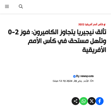
نتقل
القا
لى
لمحتوى
كأس أمم أفريقيا 2023
تألق نيجيريا يتجاوز الكاميرون: فوز 2-0
وتأهل مستحق في كأس الأمم
الأفريقية
By
newspoots
On: الأحد, يناير 28, 2024 12:10 صباحًا