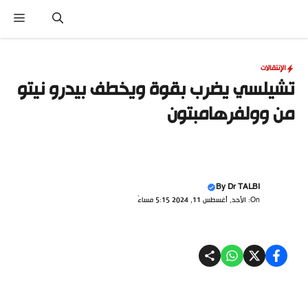
نتقل
القا
لى
لمحتوى
الإنتقالات
تشيلسي يضرب بقوة ويخطف بيدرو نيتو
من وولفرهامبتون
By
Dr TALBI
On: الأحد, أغسطس 11, 2024 5:15 مساءً