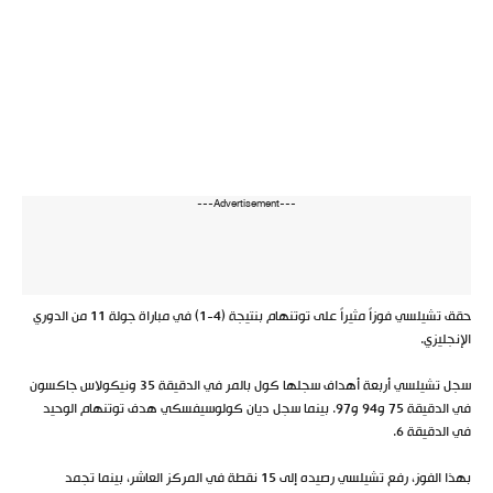
---Advertisement---
حقق تشيلسي فوزاً مثيراً على توتنهام بنتيجة (4-1) في مباراة جولة 11 من الدوري
الإنجليزي.
سجل تشيلسي أربعة أهداف سجلها كول بالمر في الدقيقة 35 ونيكولاس جاكسون
في الدقيقة 75 و94 و97. بينما سجل ديان كولوسيفسكي هدف توتنهام الوحيد
في الدقيقة 6.
بهذا الفوز، رفع تشيلسي رصيده إلى 15 نقطة في المركز العاشر، بينما تجمد