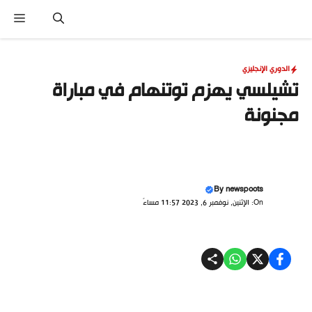
نتقل
القا
لى
لمحتوى
الدوري الإنجليزي
تشيلسي يهزم توتنهام في مباراة
مجنونة
By
newspoots
On: الإثنين, نوفمبر 6, 2023 11:57 مساءً