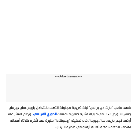
---Advertisement---
شهد ملعب “بارك دي برانس” ليلة كروية مجنونة انتهت بالـتعادل باريس سان جيرمان
وستراسبورغ 3-3، في مباراة مثيرة ضمن منافسات
الدوري الفرنسي
. ورغم التعثر على
أرضه، نجح باريس سان جيرمان في تحقيق “ريمونتادا” مثيرة بعد تأخره بثلاثة أهداف
لهدف، ليخطف نقطة ثمينة أبقته في صدارة الترتيب.