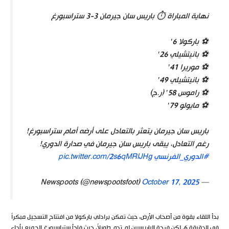
نهاية المباراة ⏱️ باريس سان جيرمان 3-3 ستراسبورغ
⚽ باركولا 6′
⚽ بانيتشيلي 26′
⚽ موريرا 41′
⚽ بانيتشيلي 49′
⚽ راموس 58′ (ر.ج)
⚽ مايولو 79′
باريس سان جيرمان يتعثر بالتعادل على أرضه أمام ستراسبورغ!
رغم التعادل، يبقى باريس سان جيرمان في صدارة الدوري!
#الدوري_الفرنسي
pic.twitter.com/2s6qMRlJHg
October 17, 2025
— Newspoots (@newspootsfoot)
بدأ اللقاء بقوة من أصحاب الأرض، حيث تمكن برادلي باركولا من افتتاح التسجيل مبكراً
في الدقيقة 6. لكن فرحة الباريسيين لم تدم طويلاً، حيث فاجأ ستراسبورغ الجميع بأداء