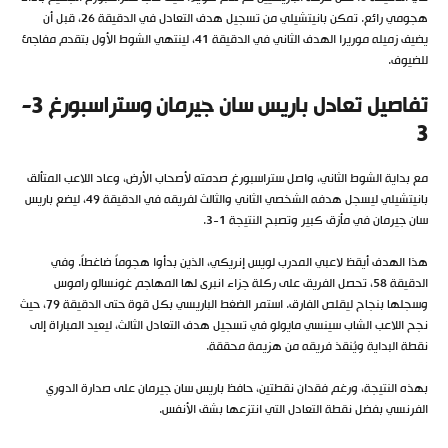
هجومي رائع. تمكن بانيتشيلي من تسجيل هدف التعادل في الدقيقة 26، قبل أن
يضيف زميله موريرا الهدف الثاني في الدقيقة 41، لينتهي الشوط الأول بتقدم مفاجئ
للضيوف.
تفاصيل تعادل باريس سان جيرمان وستراسبورغ 3-
3
مع بداية الشوط الثاني، واصل ستراسبورغ صدمته لأصحاب الأرض، وعاد اللاعب المتألق
بانيتشيلي ليسجل هدفه الشخصي الثاني والثالث لفريقه في الدقيقة 49، ليضع باريس
سان جيرمان في مأزق كبير وتصبح النتيجة 1-3.
هذا الهدف أيقظ لاعبي المدرب لويس إنريكي، الذين بدأوا هجوماً ضاغطاً. وفي
الدقيقة 58، تحصل الفريق على ركلة جزاء انبرى لها المهاجم غونسالو راموس
وسجلها بنجاح ليقلص الفارق. استمر الضغط الباريسي بكل قوة حتى الدقيقة 79، حيث
نجح اللاعب الشاب سينسي مايولو في تسجيل هدف التعادل الثالث، ليعيد المباراة إلى
نقطة البداية ويُنقذ فريقه من هزيمة محققة.
بهذه النتيجة، ورغم فقدان نقطتين، حافظ باريس سان جيرمان على صدارة الدوري
الفرنسي بفضل نقطة التعادل التي انتزعها بشق الأنفس.