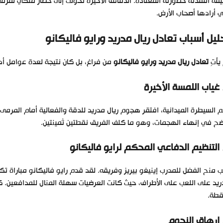
قة أفقدته خطورته المعتادة. الدقائق الأخيرة تحولت إلى حصار ملكي لمرمى 
ي أرادها أصحاب الأرض.
ليل أسباب تعادل ريال مدريد ورايو فاليكانو
يأتِ
تعادل ريال مدريد ورايو فاليكانو
من فراغ، بل كان نتيجة لعدة عوامل أدت
 السيطرة الميدانية، افتقر هجوم ريال مدريد للدقة والفعالية أمام المرمى
ح في إنهاء الهجمات، وهو ما كلف الفريق نقطتين ثمينتين.
 منح الفضل للمدرب إينيغو بيريز وفريقه. لقد قدم رايو فاليكانو مباراة تكتي
يد على اللعب على الأطراف، حيث كانت العرضيات سهلة المنال للمدافعين. كا
قطة.