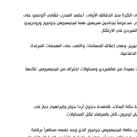
 الكرة منذ الدقائق الأولى. اعتمد المدرب تشابي ألونسو على
اب خلف المهاجم، مدعوماً بجناحين سريعين هما فينيسيوس جونيور ورودريجو
فيردي في الارتكاز.
بيريز، وهي إغلاق المساحات واللعب على الهجمات المرتدة،
ات بعيدة من فالفيردي ومحاولات اختراق من فينيسيوس، لكنها
دكة البدلاء. شاهدنا دخول أردا جولر وإبراهيم دياز في
ن لوجون، كان بالمرصاد لكل المحاولات.
جي، خاصة فينيسيوس جونيور الذي وجد نفسه محاصراً برقابة