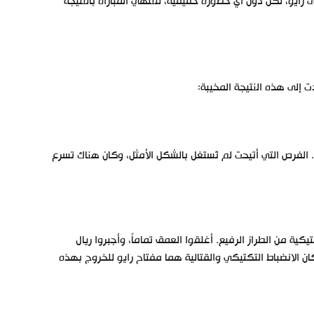
رايو، لكن دون أي خطورة حقيقية، لتنتهي المباراة بالنتيجة
 إلى هذه النتيجة المخيبة:
. الفرص التي أتيحت لم تُستغل بالشكل الأمثل، وكان هناك تسرع
كية من الطراز الرفيع. أغلقوا العمق تماماً، وأجبروا ريال
ن الانضباط التكتيكي والقتالية هما مفتاح رايو للخروج بهذه