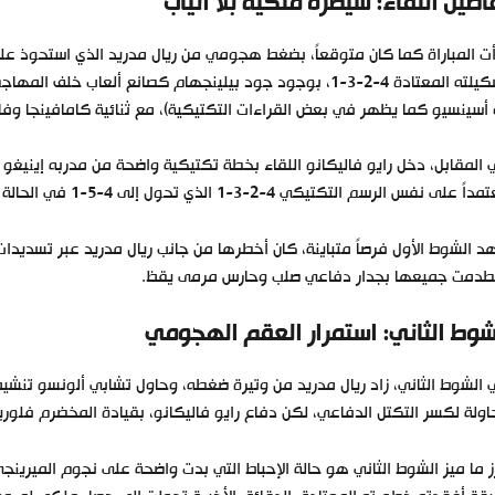
اصيل اللقاء: سيطرة ملكية بلا أنياب
ت المباراة كما كان متوقعاً، بضغط هجومي من ريال مدريد الذي استحوذ على
تشكيلته المعتادة 4-2-3-1، بوجود جود بيلينجهام كصانع ألع
 أسينسيو كما يظهر في بعض القراءات التكتيكية)، مع ثنائية كامافينجا وفال
المقابل، دخل رايو فاليكانو اللقاء بخطة تكتيكية واضحة من مدربه إينيغو 
ً على نفس الرسم التكتيكي 4-2-3-1 الذي تحول إلى 4-5-1 في الحالة الدفاعية.
 الشوط الأول فرصاً متباينة، كان أخطرها من جانب ريال مدريد عبر تسديد
طدمت جميعها بجدار دفاعي صلب وحارس مرمى يقظ.
شوط الثاني: استمرار العقم الهجومي
الشوط الثاني، زاد ريال مدريد من وتيرة ضغطه، وحاول تشابي ألونسو تنشيط 
ولة لكسر التكتل الدفاعي، لكن دفاع رايو فاليكانو، بقيادة المخضرم فلوريا
ز ما ميز الشوط الثاني هو حالة الإحباط التي بدت واضحة على نجوم الميرين