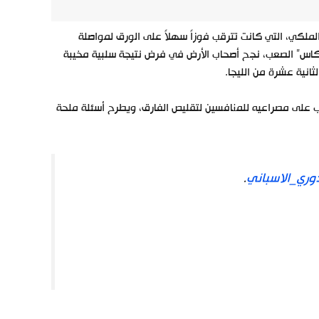
-0 بمثابة صدمة لجماهير النادي الملكي، التي كانت تترقب فوزاً سهلاً على الورق لمواصلة
يكاس” الصعب، نجح أصحاب الأرض في فرض نتيجة سلبية مخيبة
ثانية عشرة من الليجا.
لباب على مصراعيه للمنافسين لتقليص الفارق، ويطرح أسئلة ملحة
وري_الاسباني
.