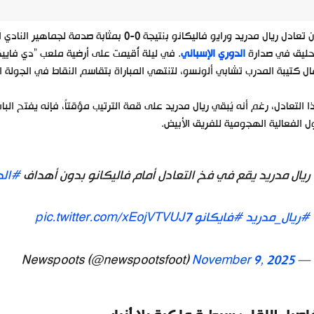
كان تعادل ريال مدريد ورايو فاليكانو بنتيجة 0
تحليق في صدارة
الدوري الإسباني
. في ليلة أُقيمت على أرضية ملعب “دي فاي
ال كتيبة المدرب تشابي ألونسو، لتنتهي المباراة بتقاسم النقاط في الجولة ال
 التعادل، رغم أنه يُبقي ريال مدريد على قمة الترتيب مؤقتاً، فإنه يفتح ا
 الفعالية الهجومية للفريق الأبيض.
ريال مدريد يقع في فخ التعادل أمام فاليكانو بدون أهداف
#الد
#ريال_مدريد
#فايكانو
pic.twitter.com/xEojVTVUJ7
November 9, 2025
— Newspoots (@newspootsfoot)