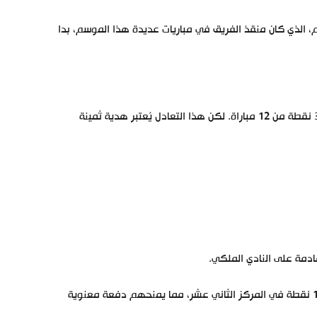
ام، الذي كان منقذ الفريق في مباريات عديدة هذا الموسم، بدا
وفقاً لجدول الترتيب المباشر بعد المباراة، يظل ريال مدريد في الصدارة برصيد 31 نقطة من 12 مباراة. لكن هذا التعادل يُعتبر هدية ثمينة
ادمة على النادي الملكي.
أما بالنسبة لرايو فاليكانو، فهذه النقطة تُعتبر “ذهبية”. رفعت رصيدهم إلى 15 نقطة في المركز الثاني عشر، مما يمنحهم دفعة معنوية