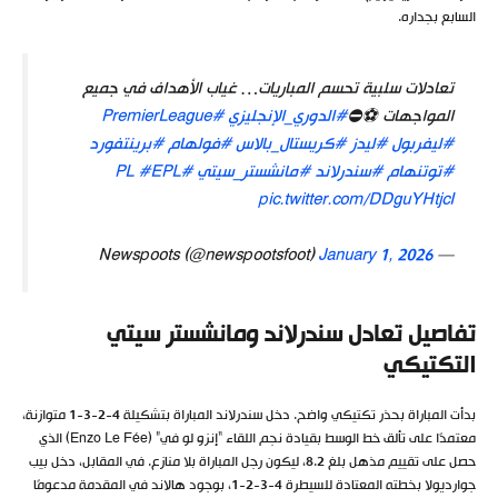
السابع بجداره.
تعادلات سلبية تحسم المباريات… غياب الأهداف في جميع
المواجهات ⚽️⛔
#الدوري_الإنجليزي
#PremierLeague
#ليفربول
#ليدز
#كريستال_بالاس
#فولهام
#برينتفورد
#توتنهام
#سندرلاند
#مانشستر_سيتي
#PL
#EPL
pic.twitter.com/DDguYHtjcI
January 1, 2026
— Newspoots (@newspootsfoot)
تفاصيل تعادل سندرلاند ومانشستر سيتي
التكتيكي
بدأت المباراة بحذر تكتيكي واضح. دخل سندرلاند المباراة بتشكيلة 4-2-3-1 متوازنة،
معتمدًا على تألق خط الوسط بقيادة نجم اللقاء “إنزو لو في” (Enzo Le Fée) الذي
حصل على تقييم مذهل بلغ 8.2، ليكون رجل المباراة بلا منازع. في المقابل، دخل بيب
جوارديولا بخطته المعتادة للسيطرة 4-3-2-1، بوجود هالاند في المقدمة مدعومًا