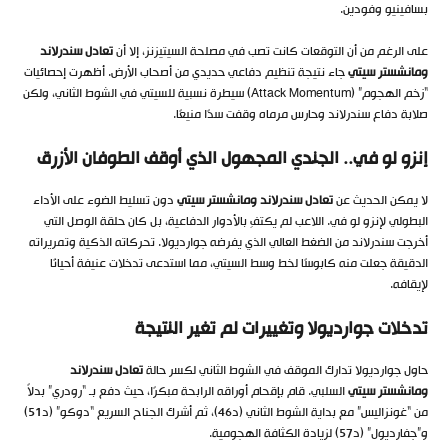
بسافينيو وفودين.
على الرغم من أن التوقعات كانت تصب في مصلحة السيتيزنز، إلا أن
تعادل سندرلاند
ومانشستر سيتي
جاء نتيجة تنظيم دفاعي حديدي من أصحاب الأرض. أظهرت إحصائيات
“زخم الهجوم” (Attack Momentum) سيطرة نسبية للسيتي في الشوط الثاني، ولكن
صلابة دفاع سندرلاند وحارس مرماه وقفت سدًا منيعًا.
إنزو لو في.. الجندي المجهول الذي أوقف الطوفان الأزرق
لا يمكن الحديث عن
تعادل سندرلاند ومانشستر سيتي
دون تسليط الضوء على الأداء
البطولي لإنزو لو في. اللاعب لم يكتفِ بالأدوار الدفاعية، بل كان حلقة الوصل التي
أخرجت سندرلاند من الضغط العالي الذي يفرضه جوارديولا. تحركاته الذكية وتمريراته
الدقيقة جعلت منه كابوسًا لخط وسط السيتي، مما استدعى تدخلات عنيفة أحيانًا
لإيقافه.
تدخلات جوارديولا وتغييرات لم تغير النتيجة
حاول جوارديولا تدارك الموقف في الشوط الثاني لكسر حالة
تعادل سندرلاند
ومانشستر سيتي
السلبي. قام بإقحام أوراقه الرابحة مبكرًا، حيث دفع بـ “رودري” بدلاً
من “غونزاليس” مع بداية الشوط الثاني (د46)، ثم أشرك الجناح السريع “دوكو” (د51)
و”جفارديول” (د57) لزيادة الكثافة الهجومية.