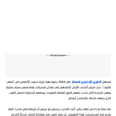
---Advertisement---
استهل
الدوري الإنجليزي الممتاز
عام 2026 بمواجهة نارية حبست الأنفاس في “ملعب
الضوء”، حيث فرض أصحاب الأرض كلمتهم في تعادل سندرلاند ومانشستر سيتي سلبيًا،
وهي النتيجة التي جاءت بطعم الفوز للقطط السوداء وبطعم الخسارة لحامل اللقب
الذي يسعى للحاق بالمتصدر أرسنال.
في ليلة باردة من ليالي يناير، أثبت المدرب ريجيس لو بريس أن فريقه ليس مجرد ضيف
شرف في البريميرليج هذا الموسم، بل رقم صعب في معادلة الكبار، محتلًا المركز