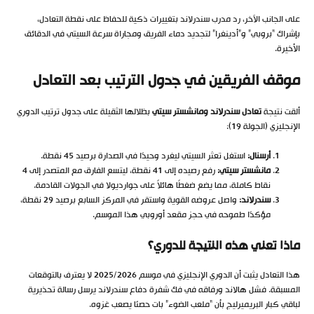
على الجانب الآخر، رد مدرب سندرلاند بتغييرات ذكية للحفاظ على نقطة التعادل،
بإشراك “بروبي” و”أدينغرا” لتجديد دماء الفريق ومجاراة سرعة السيتي في الدقائق
الأخيرة.
موقف الفريقين في جدول الترتيب بعد التعادل
ألقت نتيجة
تعادل سندرلاند ومانشستر سيتي
بظلالها الثقيلة على جدول ترتيب الدوري
الإنجليزي (الجولة 19):
أرسنال:
استغل تعثر السيتي ليغرد وحيدًا في الصدارة برصيد 45 نقطة.
مانشستر سيتي:
رفع رصيده إلى 41 نقطة، ليتسع الفارق مع المتصدر إلى 4
نقاط كاملة، مما يضع ضغطًا هائلاً على جوارديولا في الجولات القادمة.
سندرلاند:
واصل عروضه القوية واستقر في المركز السابع برصيد 29 نقطة،
مؤكدًا طموحه في حجز مقعد أوروبي هذا الموسم.
ماذا تعني هذه النتيجة للدوري؟
هذا التعادل يثبت أن الدوري الإنجليزي في موسم 2025/2026 لا يعترف بالتوقعات
المسبقة. فشل هالاند ورفاقه في فك شفرة دفاع سندرلاند يرسل رسالة تحذيرية
لباقي كبار البريميرليج بأن “ملعب الضوء” بات حصنًا يصعب غزوه.