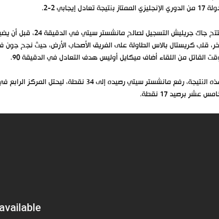
لإنجليزي الممتاز بنتيجة تعادل إيجابي 2-2.
قت القاتل من اللقاء أضاف ميكايل أوليس هدف التعادل في الدقيقة 90.
بهذه النتيجة، رفع مانشستر سيتي رصيده إلى 34
امس عشر برصيد 17 نقطة.