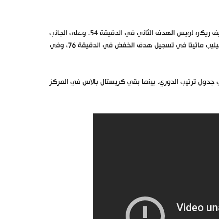
افتتح جاك جريليش التسجيل لصالح مانشستر سيتي في الدقيقة 24، قبل أن يضيف ريكو لويس الهدف الثاني في الدقيقة 54. وعلى الجانب
الآخر، قلب كريستال بالاس الطاولة على الفريق الأصحاب الأرض، حيث نجح جون فيليب ماتيتا في تسجيل هدف الخفض في الدقيقة 76، وفي
 نقطة، ليحتل المركز الرابع في جدول ترتيب الدوري. بينما بقي كريستال بالاس في المركز