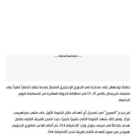
---Advertisement---
حافظ توتنهام على صدارته في الدوري الإنجليزي الممتاز بعدما حقق انتصاراً صعباً على
مضيفه كريستال بالاس (2-1) في انطلاقة الجولة العاشرة من المسابقة اليوم
الجمعة.
لم ينجح “السبيرز” في تسجيل أي أهداف خلال الشوط الأول على ملعب سيلهرست
بارك. ومع ذلك، شهد الشوط الثاني تغييرًا كبيرًا، حيث انفجر الفريق الضيف بفضل
هدف بالخطأ في مرمى جويل وارد (الدقيقة 53)، ثم أضاف اللاعب الكوري الجنوبي
هيونج مين سون الهدف الثاني لفريق لندن (الدقيقة 66).