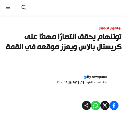
نتقل
القا
لى
لمحتوى
الدوري الإنجليزي
توتنهام يحقق انتصارًا مهمًا على
كريستال بالاس ويعزز موقعه في القمة
By
newspoots
On: السبت, أكتوبر 28, 2023 12:38 صباحًا