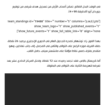
في الوقت البدل الضائع، تمكن أصحاب الأرض من تسجيل هدف شرفي من توقيع
جوردان أيو (الدقيقة 90+4).
[team_standings id=”19488″ title=”” number=”5″ columns=”p,w,d,l,pts”
show_team_logo=”1″ show_published_events=”1″
show_future_events=”1″ show_full_table_link=”0″ align=”none”]
بهذا الفوز، زاد توتنهام تصدره للجدول العام في الدوري الإنجليزي برصيد 26 نقطة.
حقق الفريق فوزه الرابع على التوالي والثامن في المجمل، إلى جانب تعادلين، وهو
متقدم بفارق خمس نقاط مؤقتًا على مانشستر سيتي، حامل اللقب.
أما كريستال بالاس، فقد تجمد رصيده عند 12 نقطة، واحتل المركز الحادي عشر بعد
تعرضه للهزيمة الثانية على التوالي في البطولة.