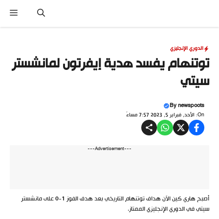
نتقل
القا
لى
لمحتوى
الدوري الإنجليزي
توتنهام يفسد هدية إيفرتون لمانشستر
سيتي
By
newspoots
On: الأحد, فبراير 5, 2023 7:57 مساءً
---Advertisement---
أصبح هاري كين الآن هداف توتنهام التاريخي بعد هدف الفوز 1-0 على مانشستر
سيتي في الدوري الإنجليزي الممتاز.