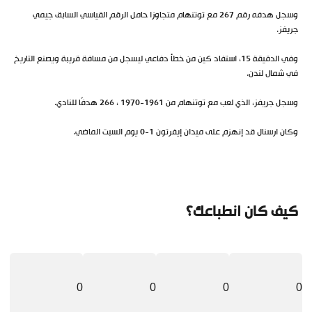
وسجل هدفه رقم 267 مع توتنهام متجاوزا حامل الرقم القياسي السابق جيمي
جريفز.
وفي الدقيقة 15، استفاد كين من خطأ دفاعي ليسجل من مسافة قريبة ويصنع التاريخ
في شمال لندن.
وسجل جريفز، الذي لعب مع توتنهام من 1961-1970 ، 266 هدفًا للنادي.
وكان ارسنال قد إنهزم على ميدان إيفرتون 1-0 يوم السبت الماضي.
كيف كان انطباعك؟
0
0
0
0