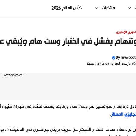
منتخبات
كأس العالم 2026
لدوري الإنجليزي
تنهام يفشل في اختبار وست هام ويُبقي عل
By
newspoot
, أبريل 3, 2024 1:27 صباحًا
---Advertisement---
دل توتنهام هوتسبير مع وست هام يونايتد بهدف لمثله في مباراة مثيرة أقيم
نجليزي الممتاز
.