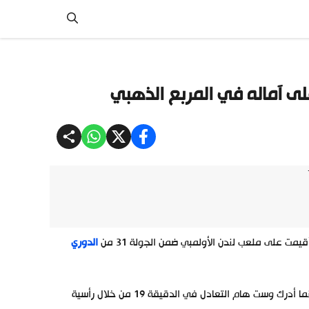
ى آماله في المربع الذهبي
ت على ملعب لندن الأولمبي ضمن الجولة 31 من
الدوري
أحرز توتنهام هدف التقدم المبكر عن طريق برينان جونسون في الدقيقة 5، بينما أدرك وست هام التعادل في الدقيقة 19 من خلال رأسية