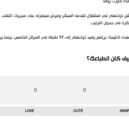
ده كورت زوما.
 توتنهام في استغلال تقدمه المبكر وفرض سيطرته على مجريات اللقاء، 
زه في جدول الترتيب.
لنتيجة، يرتفع رصيد توتنهام إلى 57 نقطة في المركز الخامس، بينما يرتفع رصيد وست هام إلى 45 نقطة في المركز السابع.
ف كان انطباعك؟
0
0
LOVE
CUTE
ANG