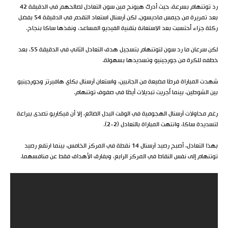
رد توتنهام بسرعة، حيث أدرك هيونج مين سون التعادل لصالحهم في الدقيقة 42
بعد تمريرة من جيمس ماديسون. لكن آرسنال استعاد التقدم في الدقيقة 54 بفضل
ركلة جزاء أُحتسبت بعد الاستعانة بتقنية الفيديو المساعد، ونفذها ساكا بنجاح.
لكن سرعان ما رد سون لتوتنهام بتسجيل هدف التعادل الثاني في الدقيقة 55، بعد
خطفه للكرة من جورجينيو وتسديدها بسهولة.
شهدت المباراة فرصًا مضيعة من الجانبين، واستعان آرسنال بكاي هافيرتز وجورجينيو
بين الشوطين، بينما أُجريت تبديلات أيضًا في صفوف توتنهام.
رغم محاولات آرسنال الهجومية في الوقت البدل الضائع، إلا أن فيكاريو تصدى ببراعة
لتسديدة ساكا، وانتهت المباراة بالتعادل (2-2).
بهذا التعادل، أصبح رصيد آرسنال 14 نقطة في المركز الخامس، بينما ارتفع رصيد
توتنهام إلى نفس النقاط في المركز الرابع، وبفارق الأهداف فقط عن منافسهما.