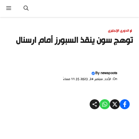
نتقل
القا
لى
لمحتوى
الدوري الإنجليزي
توهج سون ينقذ السبورز أمام ارسنال
By
newspoots
On: الأحد, سبتمبر 24, 2023 11:35 مساءً