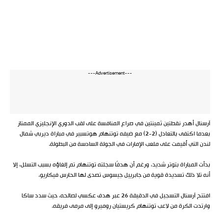
---Advertisement---
آرسنال أهدر نقطتين ثمينتين في صراع المنافسة على لقب الدوري الإنجليزي الممتاز
بعدما اكتفى بالتعادل (2-2) مع ضيفه توتنهام هوتسبير في مباراة ديربي شمال
لندن التي أُقيمت على ملعب الإمارات في الجولة السادسة من البطولة.
بدأت المباراة بتوتر شديد، ورغم أن هدفًا سجلته توتنهام تم إلغاؤه بسبب التسلل، إلا
أنه تلا ذلك تسديدة قوية من جابرييل جيسوس تصدى لها الحارس فيكاريو.
افتتح آرسنال التسجيل في الدقيقة 26 عبر هدف عكسي لصالحه، حيث سدد ساكا
وارتدت الكرة من لاعب توتنهام كريستيان روميرو إلى مرمى فريقه.