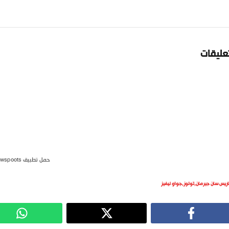
تعليقات
حمل تطبيق newspoots
اريس سان جيرمان
,
تولوز
,
جواو نيفيز