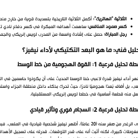
الثلاثية “الهاتريك”:
أكمل الثلاثية التاريخية بتسديدة قوية من خارج منط
كسر صمود المنافس:
ساهمت أهدافه المبكرة في كسر دفاع نادي تولو
رجل المباراة:
حصل على إشادة واسعة من المدرب لويس إنريكي والجماهير
ليل فني: ما هو البعد التكتيكي لأداء نيفيز؟
تحليل فرعية 1: القوة الهجومية من خط الوسط
هر أداء نيفيز قدرة لاعبي خط الوسط الحديث على أن يكونوا حاسمين في الثلث 
عب، بل أضاف بُعدًا هجوميًا نادرًا، حيث تحرك بذكاء داخل منطقة الجزاء وا
عل منه قطعة أساسية في خطط لويس إنريكي المستقبلية.
تحليل فرعية 2: انسجام فوري وتأثير قيادي
غوطات كبيرة، لكنه أثبت أنه على قدر التوقعات. قدرته على تسجيل الأهداف 