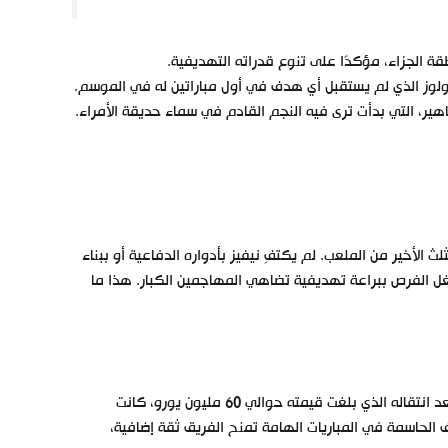
قة الجزاء، مؤكدًا على تنوع قدراته التهديفية.
ز الذي لم يستقبل أي هدف في أول مباراتين له في الموسم.
، التي بدأت ترى فيه النجم القادم في سماء حديقة الأمراء.
الأخير من الملعب. لم يكتفِ نيفيز بأدواره الدفاعية أو ببناء
ستغل الفرص ببراعة تهديفية تضاهي المهاجمين الكبار. هذا ما
على الرغم من صغر سنه (20 عامًا)، أظهر نيفيز شخصية قيادية في الملعب. فبعد انتقاله الذي بلغت قيمته حوالي 60 مليون يورو، كانت
الحاسمة في المباريات الهامة تمنح الفريق ثقة إضافية،