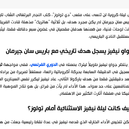
ليلة كروية لن تُنسى على ملعب “دي تولوز”، كتب النجم البرتغالي الشاب تار
ت لوحات فنية، من ضمنها هدفان مقصيان في غضون سبع دقائق فقط، ليثبت ني
تقبل النادي الباريسي.
او نيفيز يسجل هدف تاريخي مع باريس سان جيرمان
ينتظر جواو نيفيز طويلاً ليترك بصمته في
الدوري الفرنسي
، ففي مواجهة
تو
سجيل في الدقيقة السابعة بحركة أكروباتية رائعة، مستغلاً تمريرة من براد
منافسين على حد سواء. هذا الأداء لم يأتِ من فراغ، بل هو نتاج الموهبة 
يكا في صفقة أثارت الكثير من الاهتمام.
ف كانت ليلة نيفيز الاستثنائية أمام تولوز؟
ن تلخيص الأداء الخارق الذي قدمه نيفيز في عدة نقاط رئيسية جعلت من هذه