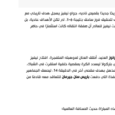
يخًا جديدًا بقميص ناديه، جواو نيفيز يسجل هدف تاريخي مع
باريس سان جيرمان لم يكن مجرد هدف، بل ثلاثية “هاتريك” مذهلة قادت الفريق لتحقيق فوز ساحق بنتيجة 6-3. لم تكن الأهداف عادية، بل
فيز للعالم أن صفقة انتقاله كانت استثمارًا في حاضر
لوز
العنيد، أطلق العنان لموهبته المتفجرة. افتتح نيفيز
لي باركولا ليسدد الكرة بمقصية خلفية استقرت في الشباك.
وبعد دقيقتين فقط من هدف باركولا الثاني، عاد نيفيز ليكرر نفس السيناريو المذهل بهدف مقصي آخر في الدقيقة 14، ليصعق الجماهير
الفذة التي دفعت
باريس سان جيرمان
للتعاقد معه قادمًا من
 المباراة حديث الصحافة العالمية: