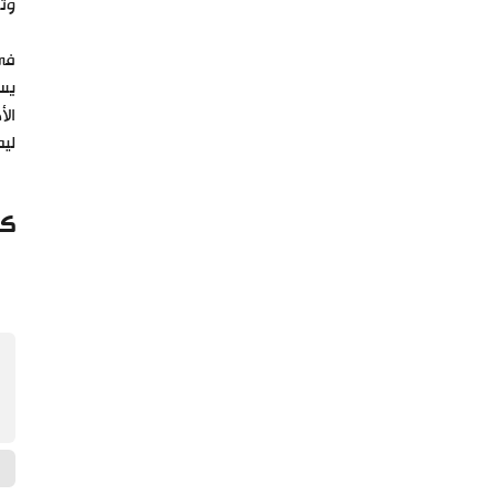
وتؤ
في 
يسج
الأ
ليص
كي