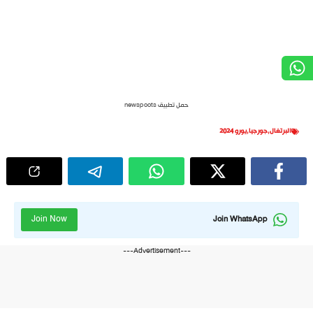
حمل تطبيق newspoots
البرتغال
,
جورجيا
,
يورو 2024
Join Now
Join WhatsApp
---Advertisement---