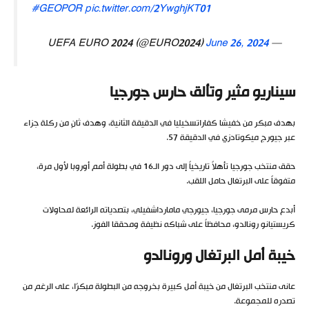
#GEOPOR
pic.twitter.com/2YwghjKT01
June 26, 2024
— UEFA EURO 2024 (@EURO2024)
سيناريو مثير وتألق حارس جورجيا
بهدف مبكر من خفيشا كفاراتسخيليا في الدقيقة الثانية، وهدف ثانٍ من ركلة جزاء
عبر جيورج ميكوتادزي في الدقيقة 57.
حقق منتخب جورجيا تأهلاً تاريخياً إلى دور الـ16 في بطولة أمم أوروبا لأول مرة،
متفوقاً على البرتغال حامل اللقب.
أبدع حارس مرمى جورجيا، جيورجي مامارداشفيلي، بتصدياته الرائعة لمحاولات
كريستيانو رونالدو، محافظاً على شباكه نظيفة ومحققا الفوز.
خيبة أمل البرتغال ورونالدو
عانى منتخب البرتغال من خيبة أمل كبيرة بخروجه من البطولة مبكرًا، على الرغم من
تصدره للمجموعة.