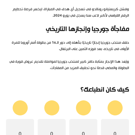
وفشل كريستيانو رونالدو في تسجيل أي هدف في المباراة، ليخسر فرصة تحطيم
الرقم القياسي لأكبر لاعب سنا يسجل في يورو 2024.
مفاجأة جورجيا وإنجازها التاريخي
حقق منتخب جورجيا إنجازًا تاريخيًا بتأهله إلى دور الـ16 من بطولة أمم أوروبا للمرة
الأولى في تاريخه، بعد فوزه الثمين على البرتغال.
ويُعد هذا الإنجاز بمثابة حافز كبير لمنتخب جورجيا لمواصلة تقديم عروض قوية في
البطولة والمضي قدمًا نحو تحقيق المزيد من المفاجآت.
كيف كان انطباعك؟
0
0
0
0