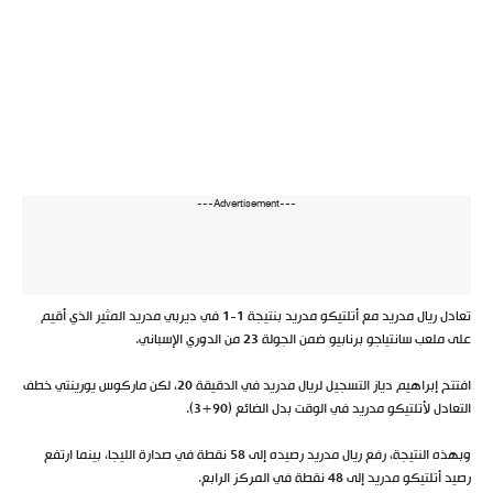
---Advertisement---
تعادل ريال مدريد مع أتلتيكو مدريد بنتيجة 1-1 في ديربي مدريد المثير الذي أقيم
على ملعب سانتياجو برنابيو ضمن الجولة 23 من الدوري الإسباني.
افتتح إبراهيم دياز التسجيل لريال مدريد في الدقيقة 20، لكن ماركوس يورينتي خطف
التعادل لأتلتيكو مدريد في الوقت بدل الضائع (90+3).
وبهذه النتيجة، رفع ريال مدريد رصيده إلى 58 نقطة في صدارة الليجا، بينما ارتفع
رصيد أتلتيكو مدريد إلى 48 نقطة في المركز الرابع.