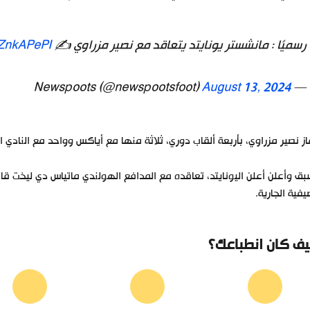
رسميًا : مانشستر يونايتد يتعاقد مع نصير مزراوي ✍️
sZnkAPePI
August 13, 2024
— Newspoots (@newspootsfoot)
ز نصير مزراوي، بأربعة ألقاب دوري، ثلاثة منها مع أياكس وواحد مع النادي ال
ق وأعلن أعلن اليونايتد، تعاقده مع المدافع الهولندي ماتياس دي ليخت قادم
يفية الجارية.
ف كان انطباعك؟