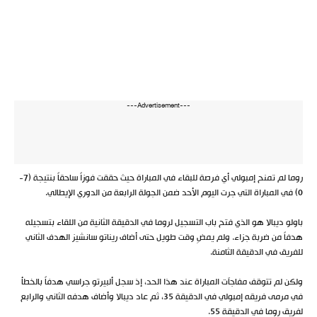
---Advertisement---
روما لم تمنح إمبولي أي فرصة للبقاء في المباراة حيث حققت فوزاً ساحقاً بنتيجة (7-
0) في المباراة التي جرت اليوم الأحد ضمن الجولة الرابعة من الدوري الإيطالي.
باولو ديبالا هو الذي فتح باب التسجيل لروما في الدقيقة الثانية من اللقاء بتسجيله
هدفاً من ضربة جزاء. ولم يمضِ وقت طويل حتى أضاف ريناتو سانشيز الهدف الثاني
للفريق في الدقيقة الثامنة.
ولكن لم تتوقف مفاجآت المباراة عند هذا الحد، إذ سجل ألبيرتو جراسي هدفاً بالخطأ
في مرمى فريقه إمبولي في الدقيقة 35، ثم عاد ديبالا وأضاف هدفه الثاني والرابع
لفريق روما في الدقيقة 55.