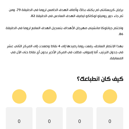
برايان كريستانتي لم يكتف بذلك وأضاف الهدف الخامس لروما في الدقيقة 79، ومن
ثم جاء دور روميلو لوكاكو ليضيف الهدف السادس في الدقيقة 82.
واختتم جيانلوكا مانشيني مهرجان الأهداف بتسجيل الهدف السابع لروما في الدقيقة
86.
بهذا الانتصار الساحق، رفعت روما رصيدها إلى 4 نقاط وصعدت إلى المركز الثاني عشر
في جدول الترتيب. أما إمبولي، فظلت في المركز الأخير بدون أي نقاط حتى الآن في
المسابقة.
كيف كان انطباعك؟
0
0
0
0