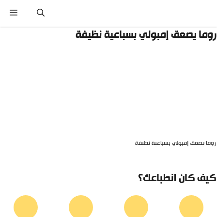
نتقل
القائ
لى
لمحتوى
وما يصعق إمبولي بسباعية نظيفة
وما يصعق إمبولي بسباعية نظيفة
يف كان انطباعك؟