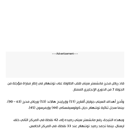
---Advertisement---
قاد رياض محرز مانشستر سيتي لقلب الطاولة على توتنهام في إطار مباراة مؤجلة من
الجولة 7 من الدوري الإنجليزي الممتاز.
وأحرز أهداف السيتي جوليان ألفاريز (51) وإيرلينج هالاند (53) ورياض محرز (63 – 90)،
بينما سجل ثنائية توتنهام ديان كولوسيفسكي (44) وإيمرسون (45).
وبهذه النتيجة، رفع مانشستر سيتي رصيده إلى 42 نقطة في المركز الثاني خلف
ارسنال، بينما تجمد رصيد توتنهام عند 33 نقطة، في المركز الخامس.