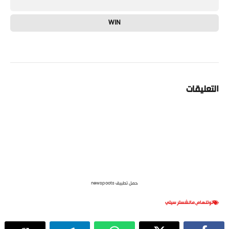
WIN
التعليقات
حمل تطبيق newspoots
توتنهام
,
مانشستر سيتي