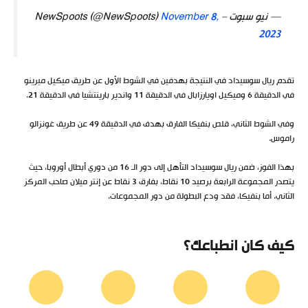
— نيو سبوت – NewSpoots (@NewSpoots)
November 8,
2023
تقدم ريال سوسيداد في النتيجة بهدفين في الشوط الأول عن طريق ميكيل ميرينو
في الدقيقة 6 وميكيل اويارزابال في الدقيقة 11 واندير بارينتشيا في الدقيقة 21.
وفي الشوط الثاني، قلص بنفيكا الفارق بهدف في الدقيقة 49 عن طريق غونزالو
راموس.
بهذا الفوز، ضمن ريال سوسيداد التأهل إلى دور الـ 16 من دوري أبطال أوروبا، حيث
يتصدر المجموعة الرابعة برصيد 10 نقاط، بفارق 3 نقاط عن إنتر ميلان صاحب المركز
الثاني. أما بنفيكا، فقد ودع البطولة من دور المجموعات.
كيف كان انطباعك؟