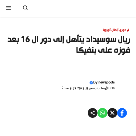
نتقل
القا
لى
لمحتوى
دوري أبطال أوروبا
ريال سوسيداد يتأهل إلى دور ال 16 بعد
فوزه على بنفيكا
By
newspoots
On: الأربعاء, نوفمبر 8, 2023 8:59 مساءً