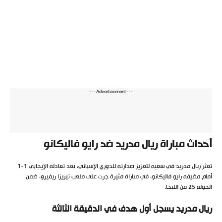
---Advertisement---
أحداث مباراة ريال مدريد ضد رايو فاليكانو
تعثر ريال مدريد في سعيه لتعزيز صدارته للدوري الإسباني، بعد تعادله الإيجابي 1-1
أمام مضيفه رايو فاليكانو، في مباراة مثيرة جرت على ملعب تيريزا ريفيرو، ضمن
الجولة 25 من الليجا.
ريال مدريد يسجل أول هدف في الدقيقة الثالثة