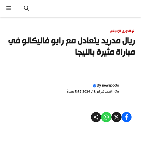
نتقل
القا
لى
لمحتوى
الدوري الإسباني
ريال مدريد يتعادل مع رايو فاليكانو في
مباراة مثيرة بالليجا
By
newspoots
On: الأحد, فبراير 18, 2024 5:57 مساءً