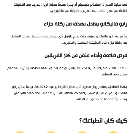
في بداية المباراة، استطاع خوسيلو أن يحرز هدفًا مبكرًا لريال مدريد في الدقيقة
الثالثة من عمر اللقاء، بعد تمريرة دقيقة من فالفيردي.
رايو فاليكانو يعادل بهدف من ركلة جزاء
ردَّ فريق رايو فاليكانو بقوة، حيث نجح راؤول دي توماس في تسجيل هدف التعادل
من ركلة جزاء في الدقيقة السابعة والعشرين.
فرص ضائعة وأداء متقن من كلا الفريقين
شهدت المباراة فرصًا كثيرة لكلا الفريقين، ورغم محاولاتهما الجادة، إلا أن النتيجة لم
تتغير حتى النهاية.
بهذا التعادل، يستمر ريال مدريد في صدارة الليجا برصيد 62 نقطة، بينما يحتل رايو
فاليكانو المركز الرابع عشر برصيد 25 نقطة. تعكس هذه النتيجة جهد الفريقين
وتحسن أدائهما في الموسم الحالي.
كيف كان انطباعك؟