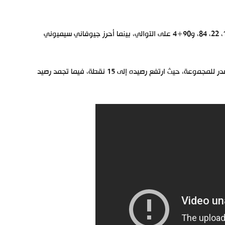
سجل لريال مدريد رودريجو، جود بيلينجهام، نيكو باز، وخوسيلو في الدقائق 11، 22، 84، و90+4 على التوالي، بينما أحرز جيوفاني سيميوني
بهذا الفوز، ضمن ريال مدريد تأهله إلى دور الستة عشر في دوري الأبطال كمتصدر للمجموعة، حيث ارتفع رصيده إلى 15 نقطة، فيما تجمد رصيد