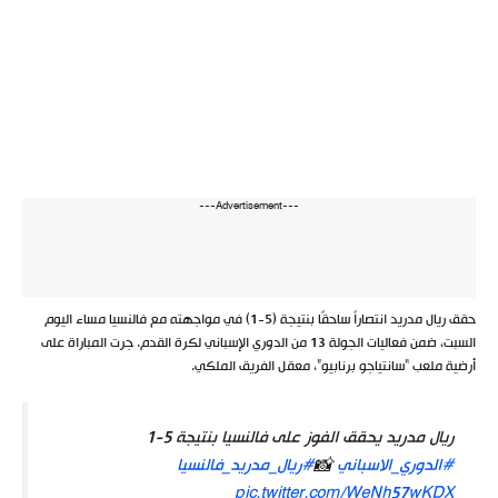
---Advertisement---
حقق ريال مدريد انتصاراً ساحقًا بنتيجة (5-1) في مواجهته مع فالنسيا مساء اليوم
السبت، ضمن فعاليات الجولة 13 من الدوري الإسباني لكرة القدم. جرت المباراة على
أرضية ملعب “سانتياجو برنابيو”، معقل الفريق الملكي.
ريال مدريد يحقق الفوز على فالنسيا بنتيجة 5-1
#الدوري_الاسباني
📸
#ريال_مدريد_فالنسيا
pic.twitter.com/WeNh57wKDX