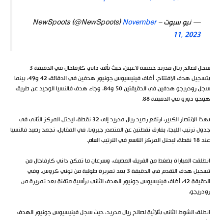
— نيو سبوت – NewSpoots (@NewSpoots)
November
11, 2023
سجل لصالح ريال مدريد خمسة لاعبين، حيث تألق داني كارفاخال في الدقيقة 3
بتسجيل هدف الافتتاح. أضاف فينيسيوس جونيور هدفين في الدقائق 42 و49، بينما
سجل رودريجو هدفين في الدقيقتين 50 و84. وجاء هدف فالنسيا الوحيد عن طريق
هوجو دورو في الدقيقة 88.
بهذا الانتصار الكبير، ارتفع رصيد ريال مدريد إلى 32 نقطة، ليحتل المركز الثاني في
جدول ترتيب الليجا، بفارق نقطتين عن المتصدر جيرونا. في المقابل، تجمد رصيد فالنسيا
عند 18 نقطة، ليحتل المركز التاسع في الترتيب العام.
انطلقت المباراة بضغط من الفريق المضيف، وسرعان ما تمكن داني كارفاخال من
تسجيل هدف التقدم في الدقيقة 3 بعد تمريرة طولية من توني كروس. وفي
الدقيقة 42، أضاف فينيسيوس جونيور الهدف الثاني برأسية متقنة بعد تمريرة من
رودريجو.
انطلق الشوط الثاني بثلاثية لصالح ريال مدريد، حيث سجل فينيسيوس جونيور الهدف