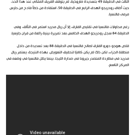
الثالث في الدقيقة 49 بتسديدة صاروخية. لم يتوقف الفريق الملكي عند هذا الحد،
حيث أضاف رودريجو الهدف الرابع في الدقيقة 50، استفادة من خطأ فادح من حارس
مرمى فالنسيا.
رغم محاولات فالنسيا في تقليص الفارق، إلا أن ريال مدريد استمر في التألق، وفي
الدقيقة 84 سجل رودريجو الهدف الخامس بعد تمريرة بينية رائعة من فران جارسيا.
قلص هوجو دورو الفارق لصالح فالنسيا في الدقيقة 88 بعد تسديدة من داخل
منطقة الجزاء، لكن ذلك لم يكن كافيًا لتحقيق التعويض. بهذه النتيجة، يستمر ريال
مدريد في مطاردة المتصدر جيرونا في صدارة الليجا، بينما يظل فالنسيا في وضعه في
المركز التاسع.