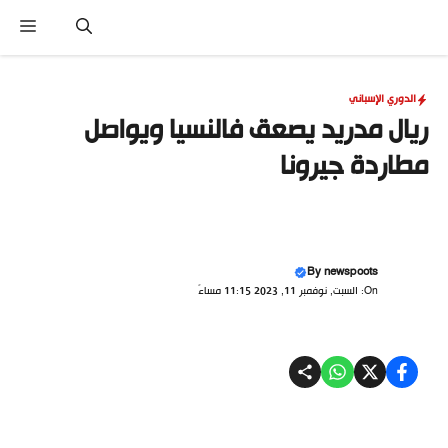
نتقل
القا
لى
لمحتوى
الدوري الإسباني
ريال مدريد يصعق فالنسيا ويواصل
مطاردة جيرونا
By
newspoots
On: السبت, نوفمبر 11, 2023 11:15 مساءً