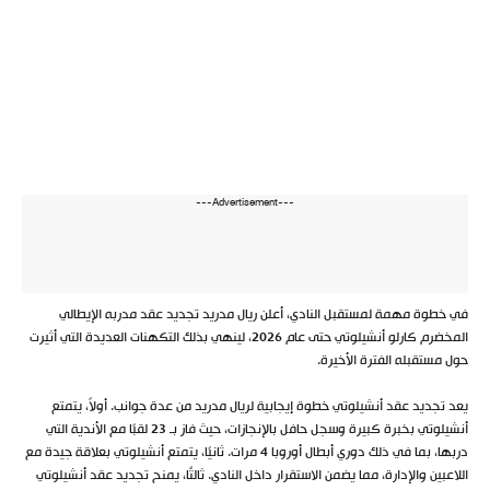
---Advertisement---
في خطوة مهمة لمستقبل النادي، أعلن ريال مدريد تجديد عقد مدربه الإيطالي
المخضرم كارلو أنشيلوتي حتى عام 2026، لينهي بذلك التكهنات العديدة التي أثيرت
حول مستقبله الفترة الأخيرة.
يعد تجديد عقد أنشيلوتي خطوة إيجابية لريال مدريد من عدة جوانب. أولاً، يتمتع
أنشيلوتي بخبرة كبيرة وسجل حافل بالإنجازات، حيث فاز بـ 23 لقبًا مع الأندية التي
دربها، بما في ذلك دوري أبطال أوروبا 4 مرات. ثانيًا، يتمتع أنشيلوتي بعلاقة جيدة مع
اللاعبين والإدارة، مما يضمن الاستقرار داخل النادي. ثالثًا، يمنح تجديد عقد أنشيلوتي