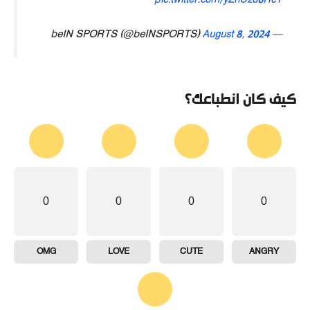
pic.twitter.com/yZnUzd6HcY
August 8, 2024
— beIN SPORTS (@beINSPORTS)
كيف كان انطباعك؟
0
0
0
0
OMG
LOVE
CUTE
ANGRY