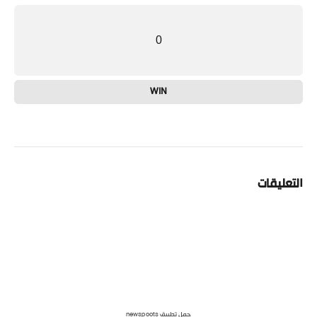
0
WIN
التعليقات
حمل تطبيق newspoots