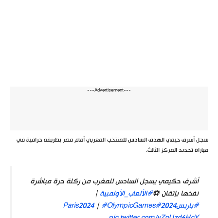
---Advertisement---
سجل أشرف حيمي الهدف السادس للمنتخب المغربي أمام مصر بطريقة خرافية في
مباراة تحديد المركز الثالث.
أشرف حكيمي يسجل السادس للمغرب من ركلة حرة مباشرة
نفذها بإتقان ⚽️
#الألعاب_الأولمبية
|
#باريس2024
#Paris2024
#OlympicGames
|