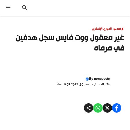
نتقل
القا
لى
لمحتوى
فيديو
,
الدوري الإنجليزي
غير معقول ووت فايس سجل هدفين
في مرماه
By
newspoots
On: الجمعة, ديسمبر 30, 2022 9:07 مساءً