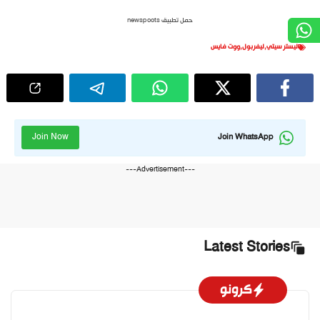
حمل تطبيق newspoots
ليستر سيتي
,
ليفربول
,
ووت فايس
Join Now
Join WhatsApp
---Advertisement---
Latest Stories
كرونو