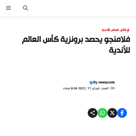
نتقل
القا
لى
لمحتوى
كأس العالم للأندية
فلامنجو يحصد برونزية كأس العالم
للأندية
By
newspoots
On: السبت, فبراير 11, 2023 8:04 مساءً