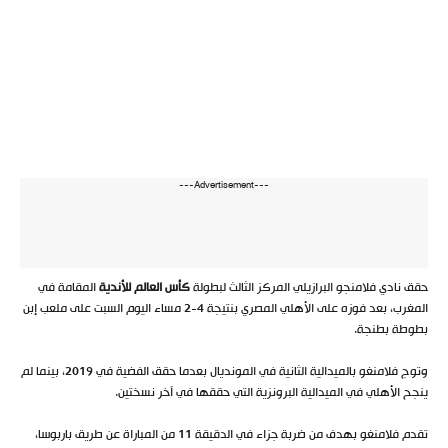
---Advertisement---
حقق نادي فلامنجو البرازيلي المركز الثالث لبطولة
كأس العالم للأندية
المقامة في
المغرب، بعد فوزه على الأهلي المصري بنتيجة 4-2 مساء اليوم السبت على ملعب إبن
بطوطة بطنجة.
وتوج فلامنغو بالميدالية الثانية في المونديال بعدما حقق الفضية في 2019، بينما لم
ينجح الأهلي في الميدالية البرونزية التي حققها في آخر نسختين.
تقدم فلامنغو بهدف من ضربة جزاء في الدقيقة 11 من المباراة عن طريق باربوسا،