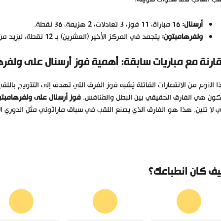
أرسنال:
16 مباراة، 11 فوز، 3 تعادلات، 2 هزيمة، 36 نقطة.
ولفرهامبتون:
يتجمد في المركز الأخير (العشرين) بـ 12 نقطة، ليزيد من معاناة الفريق هذا الموسم.
ارنة مع مباريات سابقة: أهمية فوز أرسنال على ولفر
 النوع من الانتصارات القاتلة يُشبه فوز الفرق التي تهدف إلى التتويج بال
ون هي الفارق الحقيقي بين البطل والمُنافس.
فوز أرسنال على ولفرهامبت
ي لا تلين. هذا هو الفارق الذي يصنع اللقب في سباق ماراثوني مثل الدوري ال
ف كان انطباعك؟