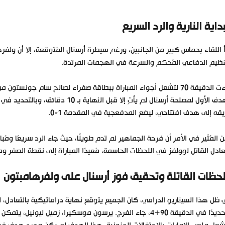
بداية النارية والرد السريع
 اللقاء بحماس كبير من الجانبين، ورغم سيطرة أرسنال المُتوقعة، إلا أن ولف
نظيم الدفاعي المُحكم والسرعة في الهجمات المرتدة.
جاءت الدقيقة 70 لتشعل أجواء المباراة ببطاقة صفراء لصالح سام جون
قه إلى هدف افتتاحي، ليضع المدفعجية في المقدمة 1-0.
عادل القاتل لوولفز في اللحظات الحاسمة، مُعيدًا المباراة إلى نقطة الصفر و
لحظات القاتلة وتحقيق فوز أرسنال على ولفرهامبتون
ظل هذا السيناريو الدرامي، كان الجميع يتوقع نهاية دراماتيكية بالتعادل، ل
وتحديدًا في الدقيقة 90+4، جاء الفرج. يرسون موسكيرا، زميل ل