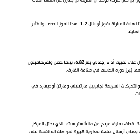
بل كان صرخة تُؤكد أن الفريق لن يتنازل عن النقاط الثلاث
وبعد هدف يرسون، حاول ولفرهامبتون العودة، لكن الحكم أطلق صافرته معلنًا نهاية المباراة بفوز أرسنال 2-1. هذا الفوز الصعب والمُثير
نهاية.
ل على تقييم أداء إجمالي بلغ
6.82
، بينما حصل ولفرهامبتون
مما يُبرز دوره الحاسم في صناعة الفارق.
-3، مُعتمدًا على الضغط العالي والتحركات السريعة لجابرييل مارتينيلي ومارتن أوديغارد في
إلى ترسيخ المدفعجية في المركز الأول بـ 36 نقطة، بفارق مريح عن مانشستر سيتي الذي يحتل المركز
ذا الفارق يعطي أرسنال دفعة معنوية كبيرة لمواصلة المنافسة على