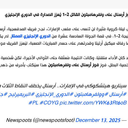
رسنال على ولفرهامبتون القاتل 2-1 يُعزز الصدارة في الدوري الإنجليزي
ليلة كروية مُثيرة لن تُنسى على ملعب الإمارات، نجح فريق المدفعجية، أ
 قمة الجولة السادسة عشرة من
الدوري الإنجليزي الممتاز
. لم يك
 رفاق ميكيل أرتيتا وقدرتهم على حسم المباريات الصعبة، ليُعزز الفريق مو
 كان الأداء متقلبًا، وكانت النتيجة مُعلّقة حتى الثواني الأخيرة، لكن شخص
صية البطل، فوز
فوز أرسنال على ولفرهامبتون
هذا سيُكتب بأحرف من ذهب 
سيناريو هيتشكوكي في الإمارات.. أرسنال يخطف النقاط الثلاث 
#أرسنال
#وولفرهامبتون
#الدوري_الإنجليزي
#البريميرليج
#جن
#PL
#COYG
pic.twitter.com/YWK63Rt6oB
December 13, 2025
— Newspoots (@newspootsfoot)