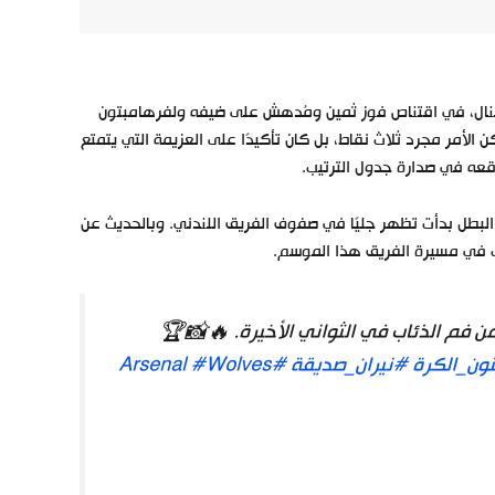
رسنال، في اقتناص فوز ثمين ومُدهش على ضيفه ولفرهامبتون
ن الأمر مجرد ثلاث نقاط، بل كان تأكيدًا على العزيمة التي يتمتع
قعه في صدارة جدول الترتيب.
ية البطل بدأت تظهر جليًا في صفوف الفريق اللندني. وبالحديث عن
في مسيرة الفريق هذا الموسم.
من فم الذئاب في الثواني الأخيرة. 🔥📸🏆
ون_الكرة
#نيران_صديقة
#Arsenal
#Wolves