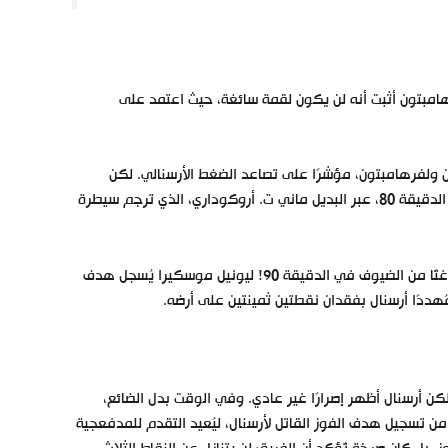
رهامبتون أثبت أنه لن يكون لقمة سائغة، حيث اعتمد على
ستون من ولفرهامبتون، مؤشرًا على تصاعد الضغط الأرسنالي. لكن
الهدف الأول لمصلحة أرسنال لم يأتِ إلا قبل النهاية بـ 10 دقائق، وبالتحديد في الدقيقة 80، عبر البديل ماني ت. أروكوداري، الذي ترجم سيطرة
لكن المُثير في الأمر أن فرحة الجماهير لم تدم طويلًا، حيث جاء الرد سريعًا ومُباغتًا من الضيوف في الدقيقة 90! ليونيل موسكيرا يُسجل هدف
مُهددًا أرسنال بفقدان نقطتين ثمينتين على أرضه.
كن أرسنال أظهر إصرارًا غير عادي. وفي الوقت بدل الضائع،
يونيل، يتمكن من تسجيل هدف الفوز القاتل لأرسنال، ليُعيد التقدم للمدفعجية