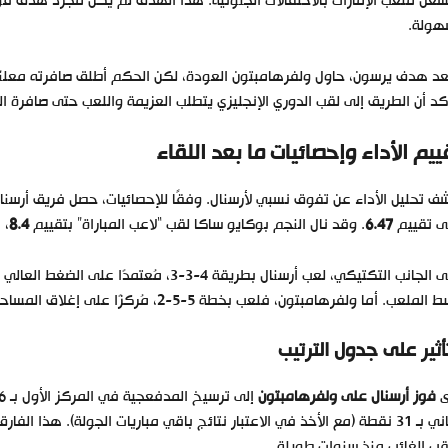
شعل ملعب الإمارات بالاحتفالات الجنونية. هذا الهدف لم يكن مجرد هدف فوز، 
هولة.
د أن الطريق إلى لقب الدوري الإنجليزي يتطلب العزيمة واللعب حتى صافرة ال
ييم الأداء وإحصائيات ما بعد اللقاء
 تحليل الأداء عن تفوق نسبي لأرسنال. وفقًا للإحصائيات، حصل فريق أرسنا
ى تقييم
6.47
. وقد نال النجم بوكايو ساكا لقب “لاعب المباراة” بتقييم
8.4
، 
على الجانب التكتيكي، لعب أرسنال بطريقة 4-3
الملعب. أما ولفرهامبتون، فلعب بخطة 5-5-2، مُركزًا على إغلاق المساحات.
تأثير على جدول الترتيب
ى
فوز أرسنال على ولفرهامبتون
الثاني بـ 31 نقطة (مع الأخذ في الاعتبار نتائج باقي مباريات الجولة). ه
قب الغائب منذ سنوات طويلة.