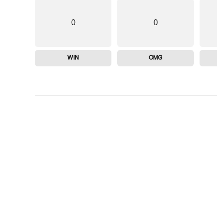
0
0
WIN
OMG