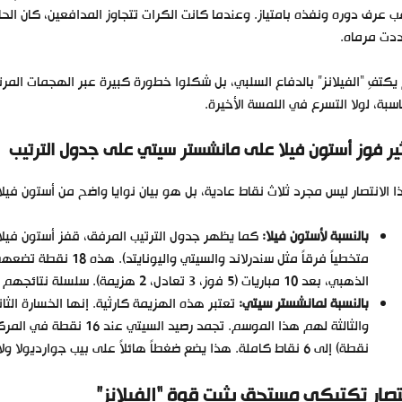
ب عرف دوره ونفذه بامتياز. وعندما كانت الكرات تتجاوز المدافعين، كان الحارس
دت مرماه.
يكتفِ “الفيلانز” بالدفاع السلبي، بل شكلوا خطورة كبيرة عبر الهجمات المرت
سبة، لولا التسرع في اللمسة الأخيرة.
ثير
فوز أستون فيلا على مانشستر سيتي
على جدول الترتيب
 الانتصار ليس مجرد ثلاث نقاط عادية، بل هو بيان نوايا واضح من أستون فيلا
بالنسبة لأستون فيلا:
كما يظهر جدول الترتيب المرفق، قفز أستون فيلا
متخطياً فرقاً مثل سندرل
الذهبي، بعد 10 مباريات (5 فوز، 3 تعادل، 2 هزيمة). سلسلة نتائجهم الأخيرة (D W W W W) تظهر استقراراً رائعاً.
بالنسبة لمانشستر سيتي:
نقطة) إلى 6 نقاط كاملة. هذا يضع ضغطاً هائلاً على بيب جوارديولا ولاعبيه لتدارك الموقف سريعاً قبل أن يبتعد قطار الصدارة.
تصار تكتيكي مستحق يثبت قوة “الفيلانز”