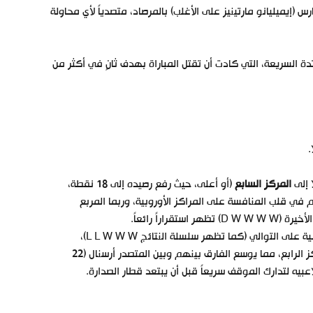
 (إيميليانو مارتينيز على الأغلب) بالمرصاد، متصدياً لأي محاولة
دة السريعة، التي كادت أن تقتل المباراة بهدف ثانٍ في أكثر من
.
 إلى
المركز السابع
(أو أعلى، حيث رفع رصيده إلى 18 نقطة،
اند والسيتي واليونايتد). هذه 18 نقطة تضعهم في قلب المنافسة على المراكز الأوروبية، وربما المربع
تعتبر هذه الهزيمة كارثية. إنها الخسارة الثانية على التوالي (كما تظهر سلسلة النتائج L L W W W)،
والثالثة لهم هذا الموسم. تجمد رصيد السيتي عند 16 نقطة في المركز الرابع، مما يوسع الفارق بينهم وبين المتصدر أرسنال (22