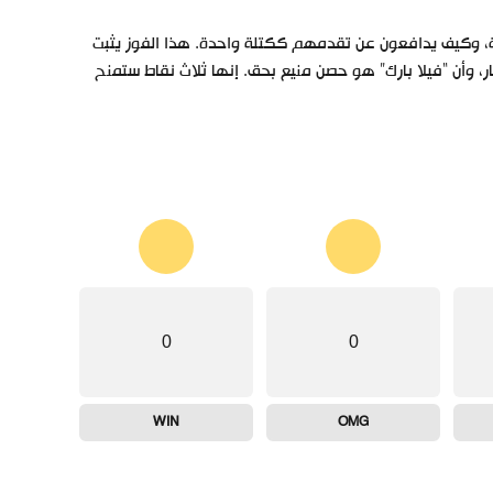
صة، وكيف يدافعون عن تقدمهم ككتلة واحدة. هذا الفوز يثبت
ار، وأن “فيلا بارك” هو حصن منيع بحق. إنها ثلاث نقاط ستمنح
0
0
WIN
OMG