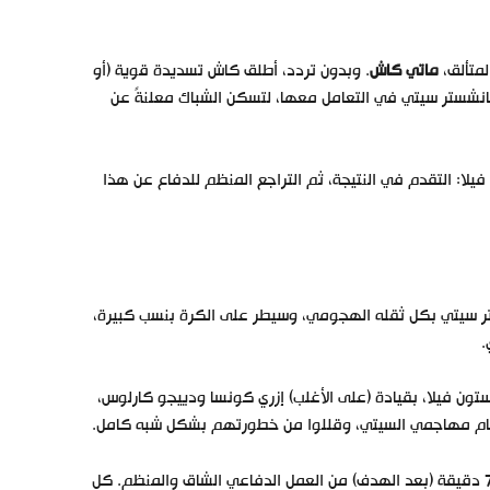
ماتي كاش
. وبدون تردد، أطلق كاش تسديدة قوية (أو
انشستر سيتي في التعامل معها، لتسكن الشباك معلنةً عن
فيلا: التقدم في النتيجة، ثم التراجع المنظم للدفاع عن هذا
ستر سيتي بكل ثقله الهجومي، وسيطر على الكرة بنسب كبيرة،
.
تون فيلا، بقيادة (على الأغلب) إزري كونسا ودييجو كارلوس،
أمام مهاجمي السيتي، وقللوا من خطورتهم بشكل شبه كامل.
وليد صدفة أو حظ، بل كان نتاج 70 دقيقة (بعد الهدف) من العمل الدفاعي الشاق والمنظم. كل