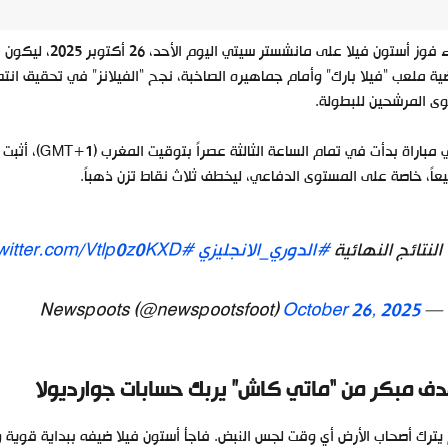
وز أستون فيلا على مانشستر سيتي اليوم الأحد، 26 أكتوبر 2025، ليكون بمثابة قنبلة مدوية في سباق
ى المرشحين للبطولة.
في مباراة بدأ
عاً، خاصة على المستوى الدفاعي، ليخطف ثلاث نقاط تزن ذهباً.
النتائج النهائية
#الدوري_الانجليزي
#PL
twitter.com/Vtlp0z0KXD
October 26, 2025
— Newspoots (@newspootsfoot)
ف مبكر من “ماتي كاش” يربك حسابات جوارديولا
يترك أصحاب الأرض أي وقت لجس النبض. فاجأ أستون فيلا ضيفه ببداية قوية 