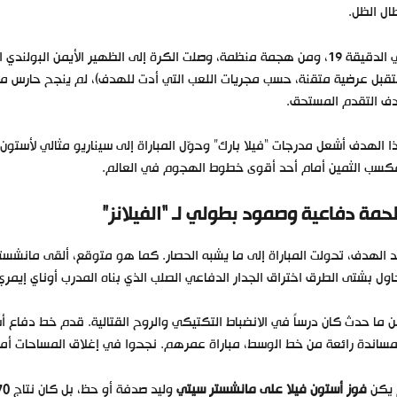
ال الظل.
ومن هجمة منظمة، وصلت الكرة إلى الظهير الأيمن البولندي المتألق،
قبل عرضية متقنة، حسب مجريات اللعب التي أدت للهدف)، لم ينجح حارس م
ف التقدم المستحق.
 الهدف أشعل مدرجات “فيلا بارك” وحوّل المباراة إلى سيناريو مثالي لأستون 
كسب الثمين أمام أحد أقوى خطوط الهجوم في العالم.
حمة دفاعية وصمود بطولي لـ “الفيلانز”
 الهدف، تحولت المباراة إلى ما يشبه الحصار. كما هو متوقع، ألقى مانش
ول بشتى الطرق اختراق الجدار الدفاعي الصلب الذي بناه المدرب أوناي إيمري
 ما حدث كان درساً في الانضباط التكتيكي والروح القتالية. قدم خط دفاع أس
مساندة رائعة من خط الوسط، مباراة عمرهم. نجحوا في إغلاق المساحات 
 يكن
فوز أستون فيلا على مانشستر سيتي