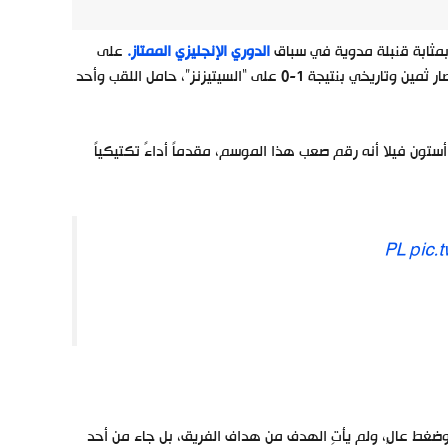
الدوري الإنجليزي الممتاز.
على
أرضية ملعب “فيلا بارك” وأمام جماهيره الصاخبة، نجح “الفيلانز” في تحقيق انتصار ثمين وتاريخي بنتيجة 1-0 على “السيتيزنز”، حامل اللقب وأحد
ت في تمام الساعة الثالثة عصراً بتوقيت المغرب (GMT+1)، أثبت أستون فيلا أنه رقم صعب هذا الموسم، مقدماً أداءً تكتيكياً
pic.
وضغط عالٍ، ولم يأتِ الهدف من هداف الفريق، بل جاء من أحد