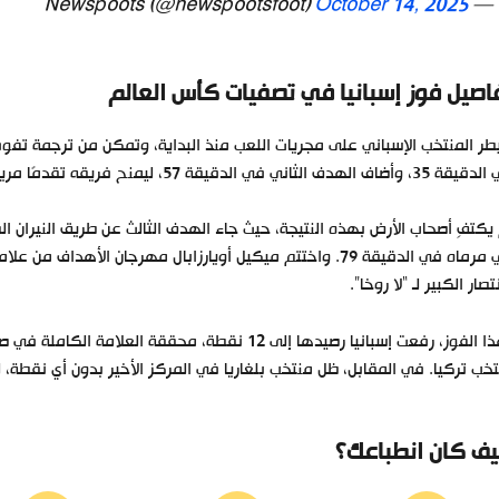
October 14, 2025
— Newspoots (@newspootsfoot)
اصيل فوز إسبانيا في تصفيات كأس العالم
ر المنتخب الإسباني على مجريات اللعب منذ البداية، وتمكن من ترجمة تفوق
 وأضاف الهدف الثاني في الدقيقة 57، ليمنح فريقه تقدمًا مريحًا.
يكتفِ أصحاب الأرض بهذه النتيجة، حيث جاء الهدف الثالث عن طريق النيران ال
نتصار الكبير لـ “لا روخا”.
خب تركيا. في المقابل، ظل منتخب بلغاريا في المركز الأخير بدون أي نقطة، 
ف كان انطباعك؟