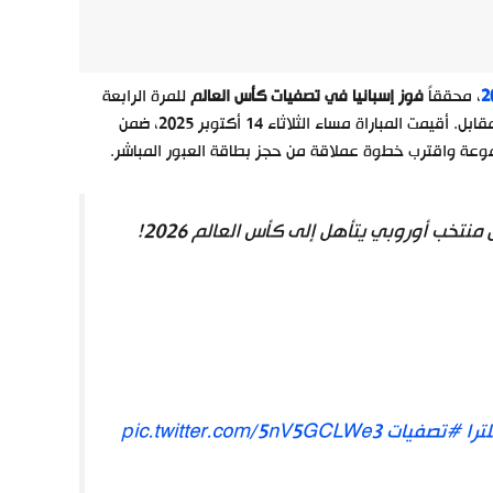
، محققاً
فوز إسبانيا في تصفيات كأس العالم
للمرة الرابعة
على التوالي، بعد تغلبه بسهولة على ضيفه منتخب بلغاريا بأربعة أهداف دون مقابل. أقيمت المباراة مساء الثلاثاء 14 أكتوبر 2025، ضمن
جموعة واقترب خطوة عملاقة من حجز بطاقة العبور المباشر.
نتخب أوروبي يتأهل إلى كأس العالم 2026!
ترا
#تصفيات
pic.twitter.com/5nV5GCLWe3