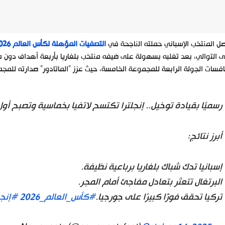
ل المنتخب الإسباني حملته الناجحة في
التصفيات المؤهلة لكأس العالم 2026
فسات الجولة الرابعة للمجموعة الخامسة، حيث عزز “الماتادور” صدارته للم
رسميًا بقيادة توخيل.. إنجلترا تكتسح لاتفيا بخماسية وتصبح أول م
أبرز نتائج:
إسبانيا تدك شباك بلغاريا برباعية نظيفة.
البرتغال تتعثر بتعادل مفاجئ أمام المجر.
تركيا تحقق فوزًا كبيرًا على جورجيا.
#كأس_العالم_2026
#إنجل