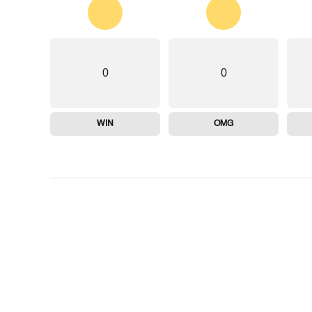
0
0
WIN
OMG