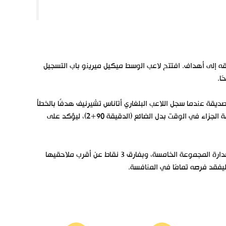
ه إلى أهداف. افتتح لاعب الوسط ميكيل ميرينو باب التسجيل
صديقة عندما سجل اللاعب البلغاري أتاناس تشيرنيف هدفًا بالخطأ
في مرماه في الدقيقة 79. واختتم ميكيل أويارزابال مهرجان الأهداف من علامة الجزاء في الوقت بدل الضائع (الدقيقة 90+2)، ليؤكد على
بهذا الفوز، رفعت إسبانيا رصيدها إلى 12 نقطة، محققة العلامة الكاملة في صدارة المجموعة الخامسة، وبفارق 3 نقاط عن أقرب ملاحقيها
ليفقد فرصه تمامًا في المنافسة.