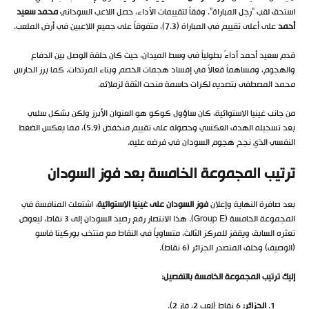
استحق لقب “رجل المباراة”. وفقاً لتقييمات الأداء، حصل اللاعب السوداني
محمد سعيد
أحمد
على أعلى تقييم في المباراة (7.3)، متفوقاً على جميع اللاعبين في أرض الملعب.
قدم سعيد أحمد أداءً بطولياً في وسط الميدان، حيث كان حلقة الوصل بين الدفاع
والهجوم، ومساهماً فعالاً في إفساد هجمات الخصم وبناء المرتدات. كما برز الحارس
محمد المصطفى بتصديه لكرات حاسمة منحت الثقة لزملائه.
من جانب غينيا الاستوائية، كان ساؤول كوكو هو العنوان الأبرز ولكن بشكل سلبي
بعد تسجيله الهدف العكسي وحصوله على تقييم منخفض (5.9)، مما يعكس الضغط
النفسي الذي نجح هجوم السودان في فرضه عليه.
ترتيب المجموعة الخامسة بعد فوز السودان
بعد صافرة النهاية وإعلان
فوز السودان على غينيا الاستوائية
، اشتعلت المنافسة في
المجموعة الخامسة (Group E). هذا الانتصار رفع رصيد السودان إلى 3 نقاط، ليعوض
تعثره السابق ويقفز للمركز الثالث، متساوياً في النقاط مع منتخب بوركينا فاسو
(الوصيف) وخلف المتصدر الجزائر (6 نقاط).
إليك ترتيب المجموعة الخامسة بالتفصيل:
الجزائر:
6 نقاط (لعب 2، فاز 2).