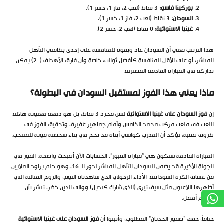
بوركينا فاسو:
3 نقاط (لعب 2، فاز 1، خسر 1).
السودان:
3 نقاط (لعب 2، فاز 1، خسر 1).
غينيا الاستوائية:
0 نقاط (لعب 2، خسر 2).
هذا الترتيب يعني أن السودان عاد وبقوة للمنافسة على إحدى بطاقتي التأهل
المباشر، أو على الأقل المنافسة كأفضل ثوالث، خاصة وأن فارق الأهداف (-2) يمكن
تداركه في المباراة القادمة المصيرية.
ماذا يعني هذا الفوز لمستقبل السودان في البطولة؟
إن
فوز السودان على غينيا الاستوائية
ليس مجرد 3 نقاط، بل هو دفعة معنوية هائلة.
اللعب في ملعب مركب محمد الخامس وأمام جماهير غفيرة، وتحقيق الفوز في
ظروف صعبة، يؤكد أن المدرب كواسي أبياه قد نجح في بناء شخصية قوية للمنتخب.
المباراة القادمة ستكون هي “مباراة العبور”. الحسابات الآن أصبحت واضحة؛ الفوز في
الجولة الأخيرة قد يضمن للسودان التأهل المباشر لدور الـ 16، وهو حلم يراود الملايين
من عشاق الكرة السودانية. الأداء الرجولي الذي شاهدناه اليوم، والروح القتالية التي
أظهرها اللاعبون مثل سيف تيري (الذي شارك كبديل) ووالي الدين خضر، تبشر بأن
القادم أفضل.
ختاماً، حقق “صقور الجديان” المطلوب، وأثبتوا أن
فوز السودان على غينيا الاستوائية