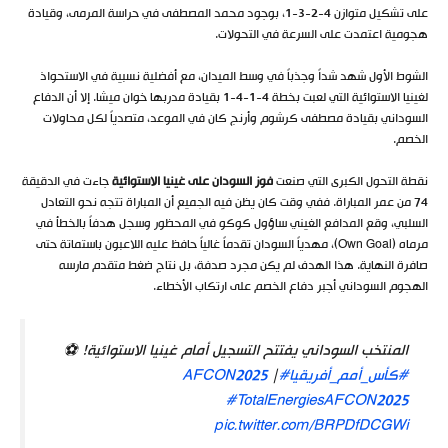
على تشكيل متوازن 4-2-3-1، بوجود محمد المصطفى في حراسة المرمى، وقيادة
هجومية اعتمدت على السرعة في التحولات.
الشوط الأول شهد شداً وجذباً في وسط الميدان، مع أفضلية نسبية في الاستحواذ
لغينيا الاستوائية التي لعبت بخطة 4-1-4-1 بقيادة مدربها خوان ميشا. إلا أن الدفاع
السوداني بقيادة مصطفى كرشوم وأرنج كان في الموعد، متصدياً لكل محاولات
الخصم.
نقطة التحول الكبرى التي صنعت
فوز السودان على غينيا الاستوائية
جاءت في الدقيقة
74 من عمر المباراة. ففي وقت كان يظن فيه الجميع أن المباراة تتجه نحو التعادل
السلبي، وقع المدافع الغيني ساؤول كوكو في المحظور وسجل هدفاً بالخطأ في
مرماه (Own Goal)، مهدياً السودان تقدماً غالياً حافظ عليه اللاعبون باستماتة حتى
صافرة النهاية. هذا الهدف لم يكن مجرد صدفة، بل نتاج ضغط متقدم مارسه
الهجوم السوداني أجبر دفاع الخصم على ارتكاب الأخطاء.
المنتخب السوداني يفتتح التسجيل أمام غينيا الاستوائية! ⚽
#كأس_أمم_أفريقيا
#AFCON2025
|
#TotalEnergiesAFCON2025
pic.twitter.com/BRPDfDCGWi