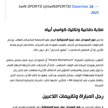
December 28,
— beIN SPORTS (@beINSPORTS)
2025
صلابة دفاعية وتكتيك كواسي أبياه
ما ميز
فوز السودان على غينيا الاستوائية
اليوم هو الانضباط التكتيكي العالي. ورغم
المحاولات المستميتة من الجانب الغيني للعودة في النتيجة، خاصة في الربع ساعة
الأخير، إلا أن التنظيم الدفاعي لـ “صقور الجديان” حال دون ذلك.
أظهرت إحصائيات المباراة “Attack Momentum” أن السودان عرف كيف يمتص حماس
الخصم ويوجه ضرباته في الوقت المناسب. كما أن التبديلات التي أجراها الجهاز الفني
بدخول ياسر مزمل والسماني الصاوي في الدقائق الأخيرة ساهمت في قتل رتم
المباراة واستهلاك الوقت بشكل قانوني وذكي، وهو ما كلف اللاعب محمد النيل
بطاقة صفراء في الدقيقة 90+ للتأخير، لكنها كانت تضحية تكتيكية للحفاظ على
النتيجة.
رجل المباراة وتقييمات اللاعبين
لا يمكن الحديث عن
فوز السودان على غينيا الاستوائية
دون الإشادة بالنجم الذي