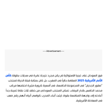
---Advertisement---
فوز السودان على غينيا الاستوائية لم يكن مجرد نتيجة عابرة في سجلات بطولة
كأس
الأمم الأفريقية 2025
المقامة حالياً في المغرب، بل كان بمثابة قبلة الحياة لمنتخب
“صقور الجديان” في المجموعة الخامسة. في أمسية كروية مثيرة احتضنها مركب
محمد الخامس بالدار البيضاء، تمكن المنتخب السوداني من خطف ثلاث نقاط ثمينة جداً
أعادته إلى واجهة المنافسة بقوة، ليثبت أبناء المدرب كواسي أبياه أنهم رقم صعب
في المعادلة الأفريقية.