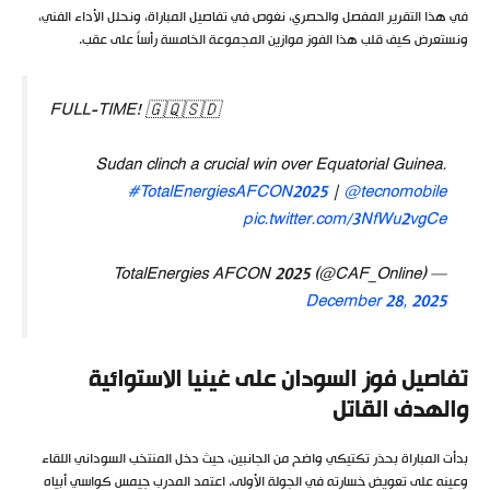
في هذا التقرير المفصل والحصري، نغوص في تفاصيل المباراة، ونحلل الأداء الفني،
ونستعرض كيف قلب هذا الفوز موازين المجموعة الخامسة رأساً على عقب.
FULL-TIME! 🇬🇶🇸🇩
Sudan clinch a crucial win over Equatorial Guinea.
#TotalEnergiesAFCON2025
|
@tecnomobile
pic.twitter.com/3NfWu2vgCe
— TotalEnergies AFCON 2025 (@CAF_Online)
December 28, 2025
تفاصيل فوز السودان على غينيا الاستوائية
والهدف القاتل
بدأت المباراة بحذر تكتيكي واضح من الجانبين، حيث دخل المنتخب السوداني اللقاء
وعينه على تعويض خسارته في الجولة الأولى. اعتمد المدرب جيمس كواسي أبياه