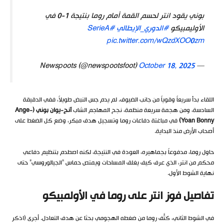
بوني يقود انتر لحسم القمة أمام روما بنتيجة 1-0 في
الأوليمبيكو
#الدوري_الإيطالي
#SerieA
pic.twitter.com/wQzdXOO0zm
October 18, 2025
— Newspoots (@newspootsfoot)
اللقاء بدأ سريعاً وقوياً من جانب الضيوف. لم يدم جس النبض طويلاً، ففي الدقيقة
السادسة، ومن هجمة سريعة منظمة، نجح المهاجم الشاب
آنج-يوان بوني (Ange-
Yoan Bonny)
في مباغتة دفاعات روما وتسجيل هدف مبكر، وضع كل الضغط على
أصحاب الأرض منذ البداية.
حاول روما، مدفوعاً بجماهيره، العودة في النتيجة، لكنه اصطدم بتنظيم دفاعي
محكم من انتر، الذي عرف كيف يغلق المساحات ويمتص حماس “الجيالوروسي” حتى
نهاية الشوط الأول.
تفاصيل فوز انتر على روما في الأولمبيكو
في الشوط الثاني، كثّف روما من ضغطه الهجومي بحثاً عن هدف التعادل. أجرى (اذكر