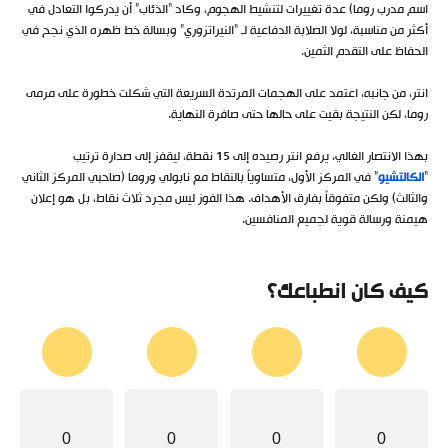
اسم مدرب روما) عدة تغييرات لتنشيط الهجوم، وكاد “الذئاب” أن يدركوا التعادل في
أكثر من مناسبة، لولا الصلابة الدفاعية لـ “النيراتزوري” وبسالة خط ظهره الذي نجح في
الحفاظ على التقدم الثمين.
انتر، من جانبه، اعتمد على الهجمات المرتدة السريعة التي شكلت خطورة على مرمى
روما، لكن النتيجة بقيت على حالها حتى صافرة النهاية.
بهذا الانتصار الغالي، يرفع انتر رصيده إلى 15 نقطة، ليقفز إلى صدارة ترتيب
“
الكالتشيو
” في المركز الأول، متساوياً بالنقاط مع نابولي وروما (صاحبي المركز الثاني
والثالث) ولكن متفوقاً بفارق الأهداف. هذا الفوز ليس مجرد ثلاث نقاط، بل هو إعلان
هيمنة ورسالة قوية لجميع المنافسين.
كيف كان انطباعك؟
0
0
0
0