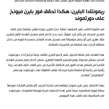
شباكه حتى نهاية الشوط الأول بفضل تألق حارسه وتنظيمه الدفاعي المحكم.
ريمونتادا البايرن: هكذا تحقق فوز بايرن ميونخ
على دورتموند
في الشوط الثاني، تغير المشهد تماماً. دخل البايرن بوجه مغاير، وضغط بكل ثقله
لتعديل النتيجة. لم يتأخر الرد طويلاً، حيث نجح (اذكر اسم مسجل الهدف الأول للبايرن،
مثلا: هاري كين أو جمال موسيالا) في تسجيل هدف التعادل بتسديدة قوية من داخل
منطقة الجزاء بعد سلسلة من التمريرات المتقنة.
هذا الهدف كان نقطة التحول. شعر لاعبو البايرن بالثقة، بينما تراجع أداء دورتموند
البدني بشكل ملحوظ. ومع استمرار الضغط البافاري، تمكن (اذكر اسم مسجل الهدف
الثاني) من اقتناص هدف الفوز في الدقائق الأخيرة من عمر اللقاء (صف الهدف: ربما
رأسية من ركنية أو متابعة لكرة مرتدة)، ليقلب الطاولة على دورتموند ويحسم
“الكلاسيكر” لصالحه.
بهذا الانتصار، يعزز بايرن ميونخ موقعه في صدارة الترتيب (أو يقلص الفارق)، موجهاً
رسالة قوية لمنافسيه، فيما تعتبر هذه الخسارة ضربة موجعة لطموحات دورتموند
في المنافسة على اللقب هذا الموسم.