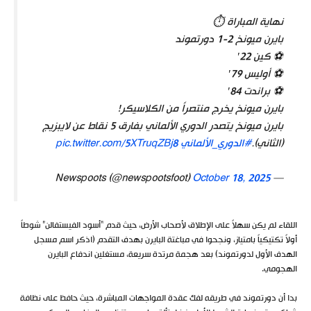
نهاية المباراة ⏱️
بايرن ميونخ 2-1 دورتموند
⚽ كين 22′
⚽ أوليس 79′
⚽ براندت 84′
بايرن ميونخ يخرج منتصراً من الكلاسيكر!
بايرن ميونخ يتصدر الدوري الألماني بفارق 5 نقاط عن لايبزيج
(الثاني).
#الدوري_الألماني
pic.twitter.com/5XTruqZBj8
October 18, 2025
— Newspoots (@newspootsfoot)
اللقاء لم يكن سهلاً على الإطلاق لأصحاب الأرض، حيث قدم “أسود الفيستفالن” شوطاً
أولاً تكتيكياً بامتياز، ونجحوا في مباغتة البايرن بهدف التقدم (اذكر اسم مسجل
الهدف الأول لدورتموند) بعد هجمة مرتدة سريعة، مستغلين اندفاع البايرن
الهجومي.
بدا أن دورتموند في طريقه لفك عقدة المواجهات المباشرة، حيث حافظ على نظافة