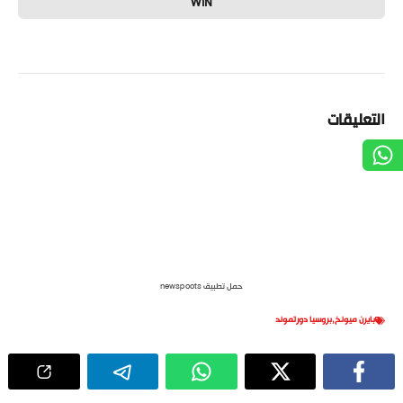
WIN
التعليقات
حمل تطبيق newspoots
بايرن ميونخ
,
بروسيا دورتموند