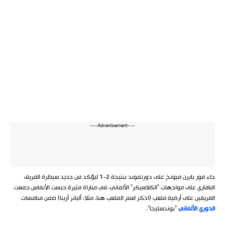
---Advertisement---
جاء فوز بايرن ميونخ على دورتموند بنتيجة 2-1 ليؤكد من جديد سيطرة الفريق
البافاري على مواجهات “الكلاسيكر” الألماني، في مباراة مثيرة حبست الأنفاس جمعت
الفريقين على أرضية ملعب (اذكر اسم الملعب هنا، مثلا: أليانز أرينا) ضمن منافسات
الدوري الألماني
“بوندسليجا”.