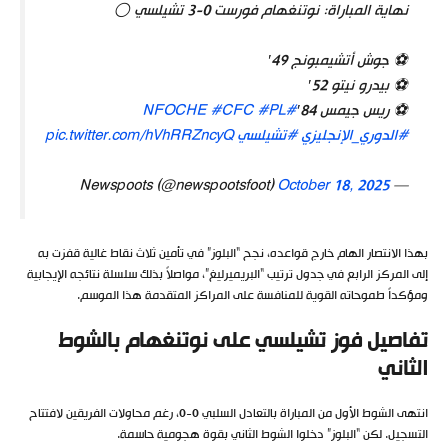
نهاية المباراة: نوتنغهام فورست 0-3 تشيلسي ⚪️
⚽️ جوش أتشيمبونج 49′
⚽️ بيدرو نيتو 52′
⚽️ ريس جيمس 84′
#NFOCHE
#PL
#CFC
#الدوري_الإنجليزي
#تشيلسي
pic.twitter.com/hVhRRZncyQ
October 18, 2025
— Newspoots (@newspootsfoot)
بهذا الانتصار الهام خارج قواعده، نجح “البلوز” في تأمين ثلاث نقاط غالية قفزت به
إلى المركز الرابع في جدول ترتيب “البريميرليغ”، مواصلاً بذلك سلسلة نتائجه الإيجابية
ومؤكداً طموحاته القوية للمنافسة على المراكز المتقدمة هذا الموسم.
تفاصيل فوز تشيلسي على نوتنغهام بالشوط
الثاني
انتهى الشوط الأول من المباراة بالتعادل السلبي 0-0، رغم محاولات الفريقين لافتتاح
التسجيل. لكن “البلوز” دخلوا الشوط الثاني بقوة هجومية حاسمة.