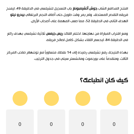
افتتح المدافع الشاب
جوش أتشيمبونغ
باب التسجيل لتشيلسي في الدقيقة 49، ليمنح
فريقه التقدم المستحق. ولم يمر وقت طويل حتى أضاف النجم البرتغالي
بيدرو نيتو
الهدف الثاني في الدقيقة 52، مما صعب المهمة على أصحاب الأرض.
ومع اقتراب المباراة من نهايتها، اختتم القائد
ريس جيمس
ثلاثية تشيلسي بهدف رائع
في الدقيقة 84، ليحسم اللقاء بشكل كامل لصالح فريقه.
بهذه النتيجة، رفع تشيلسي رصيده إلى 14 نقطة، متساوياً مع توتنهام صاحب المركز
الثالث، ومتقدماً على بورنموث ومانشستر سيتي في جدول الترتيب.
كيف كان انطباعك؟
0
0
0
0