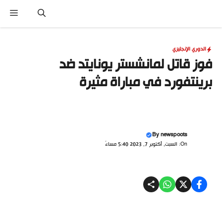
نتقل
القا
لى
لمحتوى
الدوري الإنجليزي
فوز قاتل لمانشستر يونايتد ضد
برينتفورد في مباراة مثيرة
By
newspoots
On: السبت, أكتوبر 7, 2023 5:40 مساءً