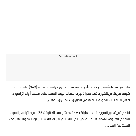
---Advertisement---
قلب فريق مانشستر يونايتد تأخره بهدف إلى فوز درامي بنتيجة (2-1) على حساب
ضيفه فريق برينتفورد في مباراة جرت مساء اليوم السبت على ملعب أولد ترافورد،
ضمن منافسات الجولة الثامنة من الدوري الإنجليزي الممتاز.
تقدم فريق برينتفورد في المباراة بهدف مبكر في الدقيقة 26 عبر ماتياس يانسين،
ليتقدم الضيوف بهدف مبكر. ولكن، لم يستسلم فريق مانشستر يونايتد واستمر في
البحث عن التعادل.