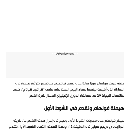
---Advertisement---
حقق فريق فولهام فوزًا هامًا على ضيفه توتنهام هوتسبير بثلاثية نظيفة في
المباراة التي أقيمت بينهما مساء اليوم السبت على ملعب “كرافين كوتاج”، ضمن
منافسات الجولة 29 من مسابقة
الدوري الإنجليزي
الممتاز لكرة القدم.
هيمنة فولهام وتقدم في الشوط الأول
سيطر فولهام على مجريات الشوط الأول ونجح في إحراز هدف التقدم عن طريق
البرازيلي رودريجو مونيز في الدقيقة 42. وبهذا الهدف، انتهى الشوط الأول بتقدم