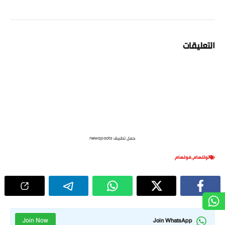
التعليقات
حمل تطبيق newspoots
توتنهام
,
فولهام
Join Now
Join WhatsApp