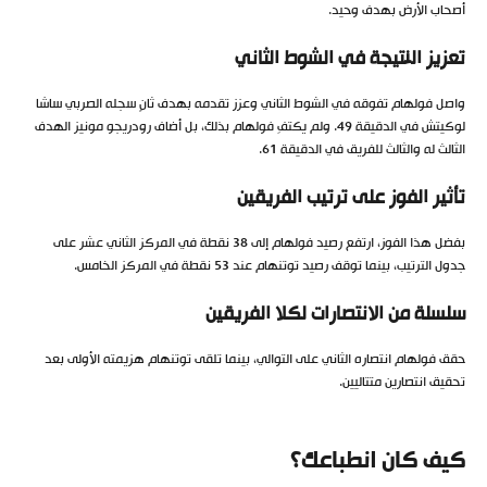
أصحاب الأرض بهدف وحيد.
تعزيز النتيجة في الشوط الثاني
واصل فولهام تفوقه في الشوط الثاني وعزز تقدمه بهدف ثانٍ سجله الصربي ساشا
لوكيتش في الدقيقة 49. ولم يكتفِ فولهام بذلك، بل أضاف رودريجو مونيز الهدف
الثالث له والثالث للفريق في الدقيقة 61.
تأثير الفوز على ترتيب الفريقين
بفضل هذا الفوز، ارتفع رصيد فولهام إلى 38 نقطة في المركز الثاني عشر على
جدول الترتيب، بينما توقف رصيد توتنهام عند 53 نقطة في المركز الخامس.
سلسلة من الانتصارات لكلا الفريقين
حقق فولهام انتصاره الثاني على التوالي، بينما تلقى توتنهام هزيمته الأولى بعد
تحقيق انتصارين متتاليين.
كيف كان انطباعك؟