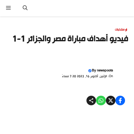
نتقل
القا
لى
لمحتوى
منتخبات
فيديو أهداف مباراة مصر والجزائر 1-1
By
newspoots
On: الإثنين, أكتوبر 16, 2023 7:20 مساءً