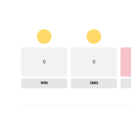
0
0
WIN
OMG