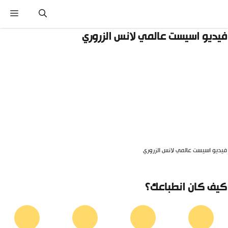
نتقل
القائ
لى
لمحتوى
يديو اسيست عالمي لانس الزروري
يديو اسيست عالمي لانس الزروري
يف كان انطباعك؟