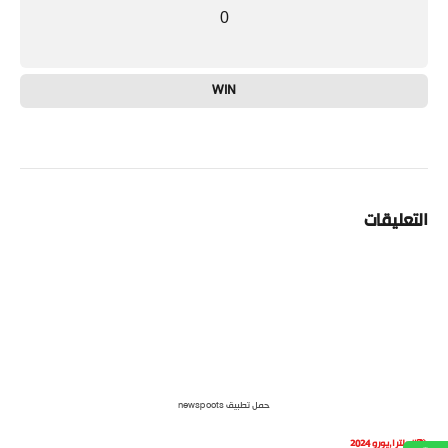
0
WIN
التعليقات
حمل تطبيق newspoots
إنجلترا
,
يورو 2024