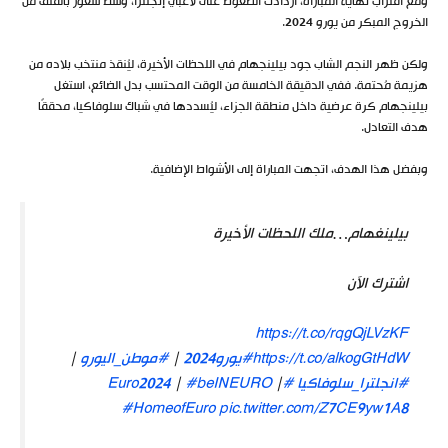
ومع اقتراب نهاية المباراة، ازدادت الضغوط على لاعبي إنجلترا، وسط شعور بالقلق من
الخروج المبكر من يورو 2024.
ولكن ظهر النجم الشاب جود بيلينجهام في اللحظات الأخيرة، ليُنقذ منتخب بلاده من
هزيمة مُحتمة. ففي الدقيقة الخامسة من الوقت المحتسب بدل الضائع، استغل
بيلينجهام كرة عرضية داخل منطقة الجزاء، ليُسددها في شباك سلوفاكيا، محققًا
هدف التعادل.
وبفضل هذا الهدف، اتجهت المباراة إلى الأشواط الإضافية.
بيلينغهام…ملك اللحظات الأخيرة
اشترك الآن
https://t.co/rqgQjLVzKF
https://t.co/alkogGtHdW
#يورو2024
|
#موطن_اليورو
|
#انجلترا_سلوفاكيا
#Euro2024
|
#beINEURO
|
#HomeofEuro
pic.twitter.com/Z7CE9yw1A8