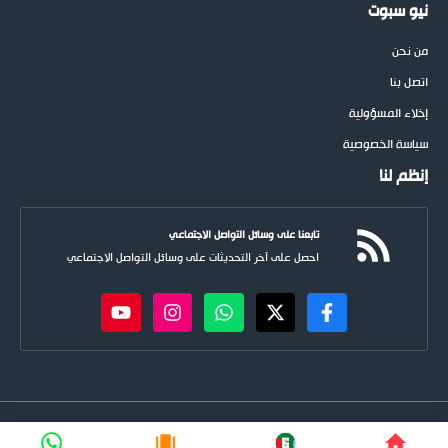
نيو سبوت
من نحن
اتصل بنا
إخلاء المسؤولية
سياسة الخصوصية
إنظم لنا
تابعنا على وسائل التواصل الاجتماعي
احصل على آخر التحديثات على وسائل التواصل الاجتماعي
newspoots.com • جميع الحقوق © محفوظة لموقع
نيوسبوت
FIFA