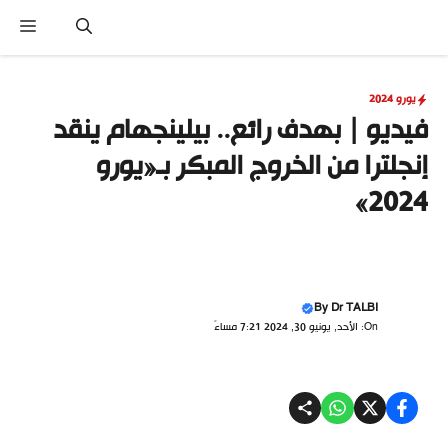
نتقل
القا
لى
لمحتوى
يورو 2024
فيديو | بهدف رائع.. بيلينجهام ينقد
إنجلترا من الخروج المبكر بـ«يورو
2024»
By
Dr TALBI
On: الأحد, يونيو 30, 2024 7:21 مساءً