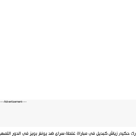
---Advertisement---
ك حكيم زياش كبديل في مباراة غلطة سراي ضد يونغ بويز في الدور التمهيد