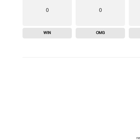
0
0
WIN
OMG