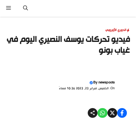
نتقل
القا
لى
لمحتوى
الدوري الأوروبي
فيديو تحركات يوسف النصيري اليوم في
غياب بونو
By
newspoots
On: الخميس, فبراير 23, 2023 10:36 مساءً