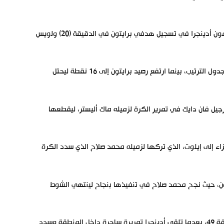
سجل محمد صلاح هدفي لفريق ليفربول في الدقائق (40 و 45)، بينما نجح سيمون أدينجرا في تسجيل هدفي برايتون في الدقيقة (20) ولويس
بهذه النتيجة، رفع فريق ليفربول رصيده إلى 17 نقطة محتلاً المركز الثالث في جدول الترتيب، بينما ارتفع رصيد برايتون إلى 16 نقطة ليحتل
ون هدف التقدم في الدقيقة 20، بعد أن أخطأ فيرجيل فان دايك في تمرير الكرة لزميله ماك أليستر، ليقطعها
 كرة داخل منطقة الجزاء إلى إيلوت، الذي تركها لزميله محمد صلاح الذي سدد الكرة
 برايتون، حيث نجح محمد صلاح في تنفيذها بنجاح لينتهي الشوط
في الشوط الثاني، أهدر برايتون فرصة محققة لتسجيل هدف التعادل في الدقيقة 49، بعدما تلقى أدينجرا تمريرة ساحرة داخل المنطقة وسدد