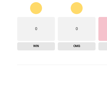
0
0
WIN
OMG