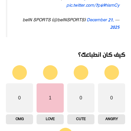
pic.twitter.com/7p69hismCy
December 21,
— beIN SPORTS (@beINSPORTS)
2025
كيف كان انطباعك؟
0
1
0
0
OMG
LOVE
CUTE
ANGRY