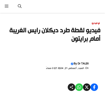
نتقل
القا
لى
لمحتوى
فيديو
فيديو لقطة طرد ديكلان رايس الغريبة
أمام برايتون
By
Dr TALBI
On: السبت, أغسطس 31, 2024 2:07 مساءً