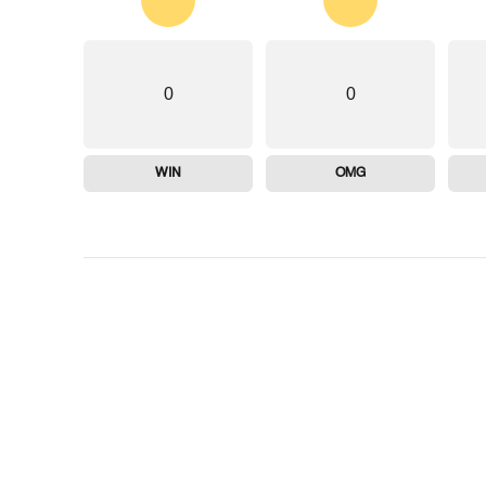
0
0
WIN
OMG