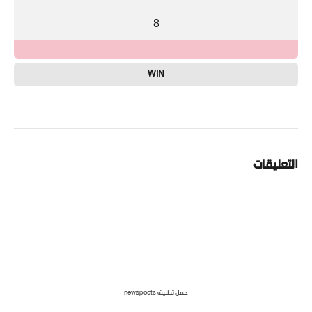
8
WIN
التعليقات
حمل تطبيق newspoots