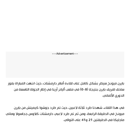
---Advertisement---
بايرن ميونخ سيطر بشكل كامل على لقاءه أمام دارمشتات، حيث انتهت المباراة بفوز
ساحق لفريق بايرن بنتيجة (8-0) في ملعب أليانز أرينا في إطار الجولة التاسعة من
الدوري الألماني.
في هذا اللقاء، شهدنا طرد ثلاثة لاعبين، حيث تم طرد جوشوا كيميتش من بايرن
ميونخ في الدقيقة الرابعة، ومن ثم تم طرد لاعبي دارمشتات كلاوس ججاسولا وماتي
ماجليكا في الدقيقتين 21 و41 على التوالي.