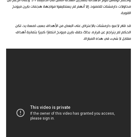
وأختتم توماس مولر الأهداف بتسجيل الهدف الثامن في الدقيقة 71. وعلى الرغم من
محاولات دارمشتات للصمود، إلا أنهم لم يستطيعوا مواجهة هجمات بايرن ميونخ
القوية.
قد قام لاعبو دارمشتات بالاعتراض على البعض من الأهداف بسبب لمسة يد، لكن
الحكم لم يتراجع عن قراره. بذلك حقق بايرن ميونخ انتصارًا كبيرًا بثمانية أهداف
مقابل لا شيء في هذه المباراة.