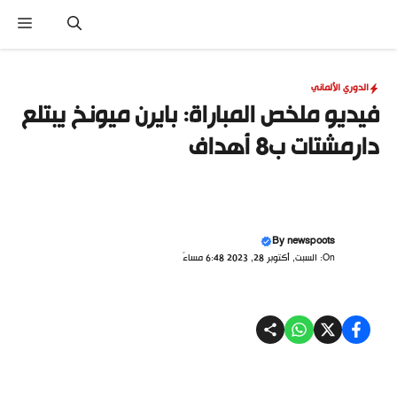
نتقل
القا
لى
لمحتوى
الدوري الألماني
فيديو ملخص المباراة: بايرن ميونخ يبتلع
دارمشتات ب8 أهداف
By
newspoots
On: السبت, أكتوبر 28, 2023 6:48 مساءً