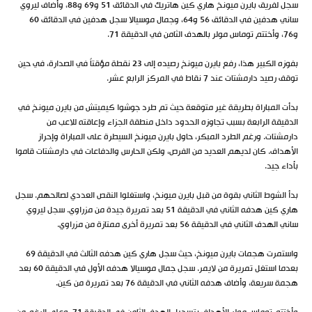
سجل لفريق بايرن ميونخ هاري كين هاتريك في الدقائق 51 و69 و88، وأضاف ليروي
ساني هدفين في الدقائق 56 و64، وجمال موسيالا سجل هدفين في الدقائق 60
و76، وأختتم توماس مولر بالهدف الثامن في الدقيقة 71.
بفوزه الكبير هذا، رفع بايرن ميونخ رصيده إلى 23 نقطة مؤقتاً في الصدارة، في حين
توقف رصيد دارمشتات عند 7 نقاط في المركز الرابع عشر.
بدأت المباراة بطريقة غير متوقعة حيث تم طرد جوشوا كيميتش من بايرن ميونخ في
الدقيقة الرابعة بسبب تجاوزه الحدود داخل منطقة الجزاء وإعاقته للاعب من
دارمشتات. ورغم الطرد المبكر، حاول بايرن ميونخ السيطرة على المباراة وإحراز
الأهداف. كان لديهم العديد من الفرص، ولكن الحارس والدفاعات في دارمشتات قاموا
بأداء جيد.
بدأ الشوط الثاني بقوة من قبل بايرن ميونخ، واستغلوا النقص العددي لصالحهم. سجل
هاري كين هدفه الثاني في الدقيقة 51 بعد تمريرة جيدة من مزراوي. سجل ليروي
ساني الهدف الثاني في الدقيقة 56 بعد تمريرة أخرى ممتازة من مزراوي.
واستمرت هجمات بايرن ميونخ، حيث سجل هاري كين هدفه الثالث في الدقيقة 69
بعدما استغل تمريرة من لايمر. سجل جمال موسيالا هدفه الأول في الدقيقة 60 بعد
هجمة سريعة، وأضاف هدفه الثاني في الدقيقة 76 بعد تمريرة من كين.