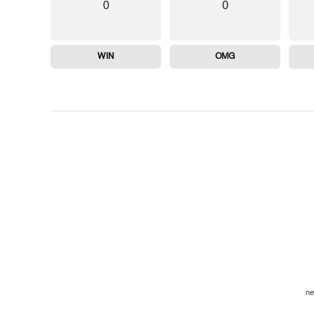
0
0
WIN
OMG