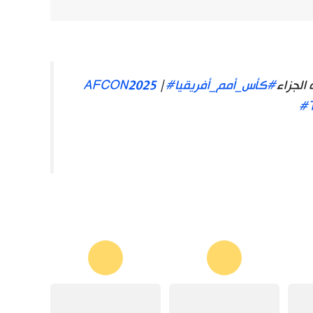
#كأس_أمم_أفريقيا
#AFCON2025
|
#T