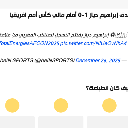
براهيم دياز 1-0 أمام مالي كأس أمم افريقيا
🇲🇦⚽️ إبراهيم دياز يفتتح التسجل للمنتخب المغربي من علامة الجزاء
otalEnergiesAFCON2025
pic.twitter.com/NIUeOvNhA4
December 26, 2025
— beIN SPORTS (@beINSPORTS)
ف كان انطباعك؟