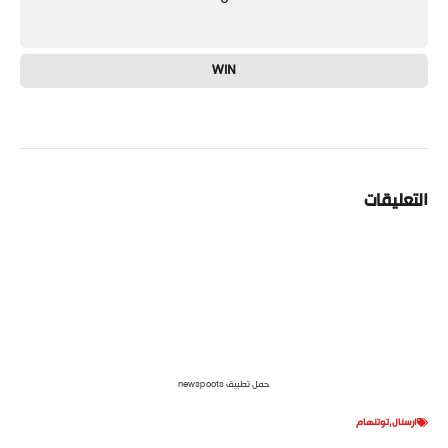
WIN
التعليقات
حمل تطبيق newspoots
ارسنال
,
توتنهام