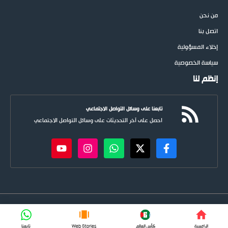
من نحن
اتصل بنا
إخلاء المسؤولية
سياسة الخصوصية
إنظم لنا
تابعنا على وسائل التواصل الاجتماعي
احصل على آخر التحديثات على وسائل التواصل الاجتماعي
newspoots.com • جميع الحقوق © محفوظة لموقع
نيوسبوت
FIFA
الرائسية
كأس العالم
Web Stories
تابعنا