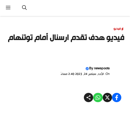
نتقل
القا
لى
لمحتوى
فيديو
فيديو هدف تقدم ارسنال أمام توتنهام
By
newspoots
On: الأحد, سبتمبر 24, 2023 2:40 مساءً